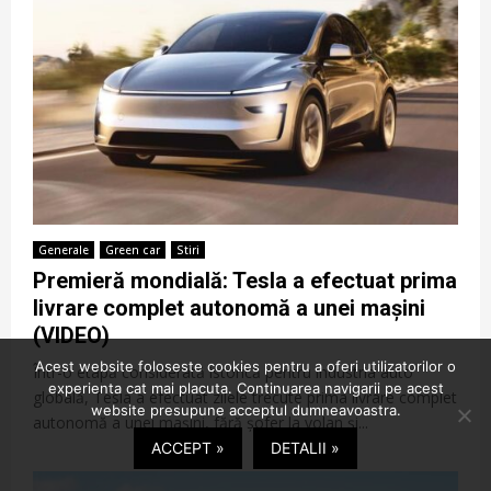
Generale
Green car
Stiri
Premieră mondială: Tesla a efectuat prima
livrare complet autonomă a unei mașini
(VIDEO)
Acest website foloseste cookies pentru a oferi utilizatorilor o
Într-o etapă considerată istorică pentru industria auto
experienta cat mai placuta. Continuarea navigarii pe acest
globală, Tesla a efectuat zilele trecute prima livrare complet
website presupune acceptul dumneavoastra.
autonomă a unei mașini, fără șofer la volan și...
ACCEPT »
DETALII »