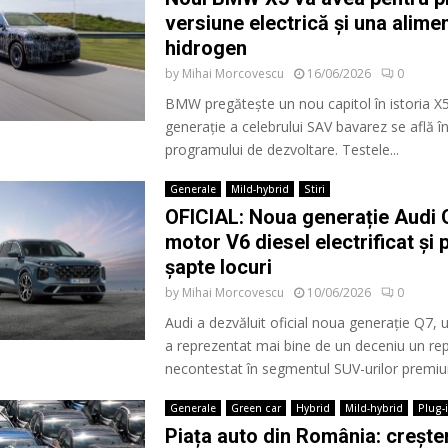
versiune electrică și una alime
hidrogen
by
Mihai Morcovescu
16/06/2026
0
BMW pregătește un nou capitol în istoria X5
generație a celebrului SAV bavarez se află în
programului de dezvoltare. Testele...
Generale
Mild-hybrid
Stiri
OFICIAL: Noua generație Audi 
motor V6 diesel electrificat și 
șapte locuri
by
Mihai Morcovescu
10/06/2026
0
Audi a dezvăluit oficial noua generație Q7,
a reprezentat mai bine de un deceniu un re
necontestat în segmentul SUV-urilor premiu
Generale
Green car
Hybrid
Mild-hybrid
Plug-
Piața auto din România: crește