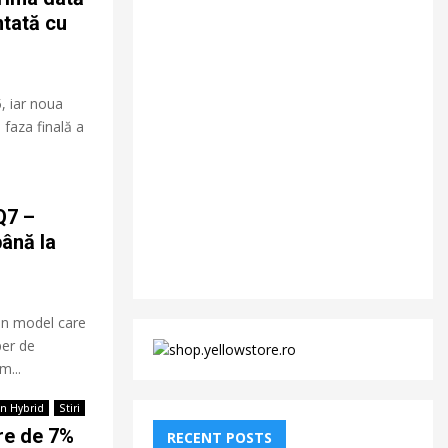
ntată cu
, iar noua
 faza finală a
Q7 –
până la
 un model care
per de
m...
in Hybrid
Stiri
re de 7%
RECENT POSTS