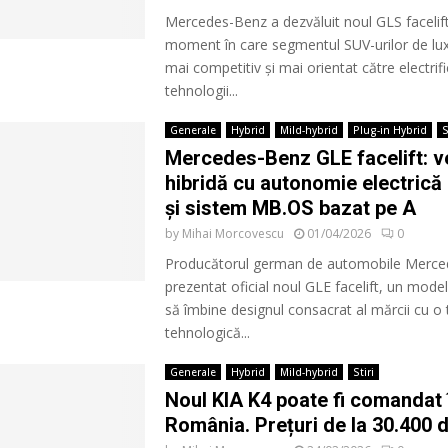
Mercedes-Benz a dezvăluit noul GLS facelift
moment în care segmentul SUV-urilor de lux
mai competitiv și mai orientat către electrifi
tehnologii...
Generale
Hybrid
Mild-hybrid
Plug-in Hybrid
S
Mercedes-Benz GLE facelift: v
hibridă cu autonomie electrică
și sistem MB.OS bazat pe A
by
Mihai Morcovescu
01/04/2026
0
Producătorul german de automobile Merce
prezentat oficial noul GLE facelift, un mode
să îmbine designul consacrat al mărcii cu o
tehnologică...
Generale
Hybrid
Mild-hybrid
Stiri
Noul KIA K4 poate fi comandat 
România. Prețuri de la 30.400 