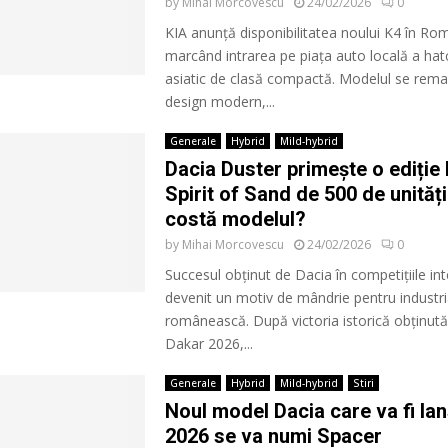
by
Mihai Morcovescu
24/02/2026
0
KIA anunță disponibilitatea noului K4 în Ro
marcând intrarea pe piața auto locală a hat
asiatic de clasă compactă. Modelul se rema
design modern,...
Generale
Hybrid
Mild-hybrid
Dacia Duster primește o ediție 
Spirit of Sand de 500 de unități
costă modelul?
by
Mihai Morcovescu
24/02/2026
0
Succesul obținut de Dacia în competițiile in
devenit un motiv de mândrie pentru industr
românească. După victoria istorică obținută 
Dakar 2026,...
Generale
Hybrid
Mild-hybrid
Stiri
Noul model Dacia care va fi lan
2026 se va numi Spacer