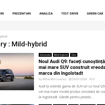
IRI
PREZENTARI
ANALIZA
TEST DRIVE
GREEN CAR
hybrid
ry : Mild-hybrid
Generale
Mild-hybrid
Stiri
Noul Audi Q9: faceți cunoștință
mai mare SUV construit vreod
marca din Ingolstadt
by
Mihai Morcovescu
30/07/2026
0
Audi își extinde gama de SUV-uri cu noul Q9
cel mai mare model produs vreodată de con
la Ingolstadt. Gândit pentru piețele...