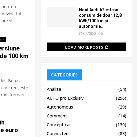
, într-un
Noul Audi A2 e-tron:
 devine tot
consum de doar 12,8
care și
kWh/100 km și
autonomie...
04/08/2026
tiri
LOAD MORE POSTS
ersiune
 de 100 km
CATEGORIES
des-Benz a
l care reușește
Analiza
(54)
 transformare
AUTO pro Exclusiv
(256)
Autonomous
(29)
Comment
(14)
în
Concept car
(130)
de euro
Connected
(83)