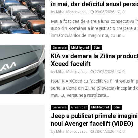
în mai, dar deficitul anual persi
by
Mihai Morcovescu
09/06/2026
0
Mai a fost cea de-a treia lună consecutivă î
auto din România a înregistrat o creștere a
înmatriculărilor de mașini noi, cu un...
Generale
Mild-hybrid
Stiri
KIA va demara la Zilina producț
Xceed facelift
by
Mihai Morcovescu
27/05/2026
0
Noul KIA XCeed cu facelift va fi introdus în 
serie la uzina din Zilina (Slovacia) începând d
mai. Cu versiunea restilizată...
Generale
Green car
Mild-hybrid
Stiri
Jeep a publicat primele imagini
noul Avenger facelift (VIDEO)
by
Mihai Morcovescu
28/04/2026
0