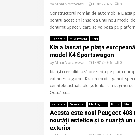
by
Mihai Morcovescu
15/01/2026
0
Constructorul român de automobile Dacia 
pentru acest an lansarea unui nou model de 
denumit Spacer, care se va baza pe platforma
Generale
Mild-hybrid
Stiri
Kia a lansat pe piața europeană
model K4 Sportswagon
by
Mihai Morcovescu
14/01/2026
0
Kia își consolidează prezența pe piața euro
extinderea gamei K4, un model gândit speci
cerințele actuale ale șoferilor din segmentu
Odată cu...
Generale
Green car
Mild-hybrid
PHEV
Stiri
Acesta este noul Peugeot 408 f
noutăți estetice și o nuanță un
exterior