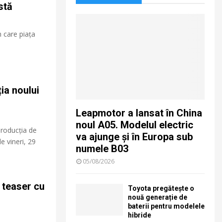
stă
n care piața
ia noului
Leapmotor a lansat în China
noul A05. Modelul electric
producția de
va ajunge și în Europa sub
e vineri, 29
numele B03
05/08/2026
 teaser cu
Toyota pregătește o
nouă generație de
baterii pentru modelele
hibride