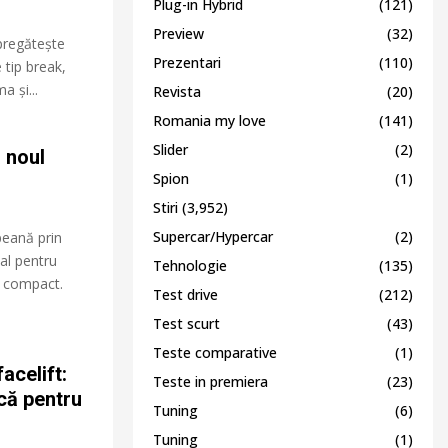
Plug-in Hybrid
(121)
Preview
(32)
pregătește
Prezentari
(110)
tip break,
 și...
Revista
(20)
Romania my love
(141)
Slider
(2)
 noul
Spion
(1)
Stiri
(3,952)
Supercar/Hypercar
(2)
peană prin
al pentru
Tehnologie
(135)
l compact.
Test drive
(212)
Test scurt
(43)
Teste comparative
(1)
acelift:
Teste in premiera
(23)
ică pentru
Tuning
(6)
Tuning
(1)