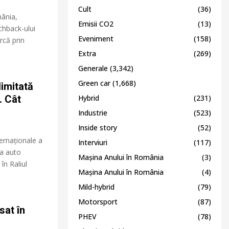
Cult
(36)
mânia,
Emisii CO2
(13)
chback-ului
Eveniment
(158)
rcă prin
Extra
(269)
Generale
(3,342)
Green car
(1,668)
limitată
. Cât
Hybrid
(231)
Industrie
(523)
Inside story
(52)
ternaționale a
Interviuri
(117)
ia auto
Mașina Anului în România
(3)
în Raliul
Mașina Anului în România
(4)
Mild-hybrid
(79)
Motorsport
(87)
sat în
PHEV
(78)