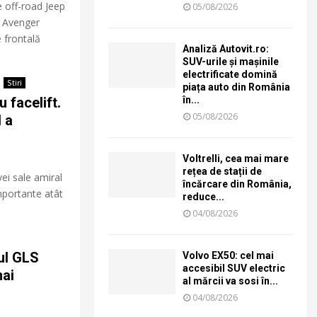
 off-road Jeep
05/08/2026
i Avenger
e frontală
Analiză Autovit.ro:
SUV-urile și mașinile
electrificate domină
Stiri
piața auto din România
 facelift.
în...
05/08/2026
 a
Voltrelli, cea mai mare
rețea de stații de
ei sale amiral
încărcare din România,
importante atât
reduce...
04/08/2026
ul GLS
Volvo EX50: cel mai
accesibil SUV electric
mai
al mărcii va sosi în...
04/08/2026