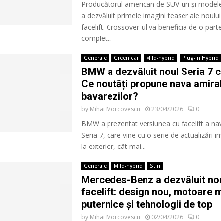
Producătorul american de SUV-uri și modele
a dezvăluit primele imagini teaser ale noulu
facelift. Crossover-ul va beneficia de o part
complet...
Generale
Green car
Mild-hybrid
Plug-in Hybrid
BMW a dezvăluit noul Seria 7 cu
Ce noutăți propune nava amiral
bavarezilor?
by
Mihai Morcovescu
23/04/2026
0
BMW a prezentat versiunea cu facelift a nav
Seria 7, care vine cu o serie de actualizări 
la exterior, cât mai...
Generale
Mild-hybrid
Stiri
Mercedes-Benz a dezvăluit no
facelift: design nou, motoare 
puternice și tehnologii de top
by
Mihai Morcovescu
02/04/2026
0