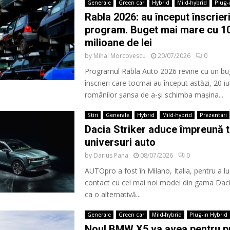
Generale
Green car
Hybrid
Mild-hybrid
Plug-
Rabla 2026: au început înscrieri
program. Buget mai mare cu 1
milioane de lei
by
Mihai Morcovescu
20/07/2026
0
Programul Rabla Auto 2026 revine cu un bu
înscrieri care tocmai au început astăzi, 20 iu
românilor șansa de a-și schimba mașina...
Stiri
Generale
Hybrid
Mild-hybrid
Prezentari
Dacia Striker aduce împreună t
universuri auto
by
Darius Pana
08/07/2026
0
AUTOpro a fost în Milano, Italia, pentru a l
contact cu cel mai noi model din gama Dacia
ca o alternativă...
Generale
Green car
Mild-hybrid
Plug-in Hybrid
Noul BMW X5 va avea pentru p