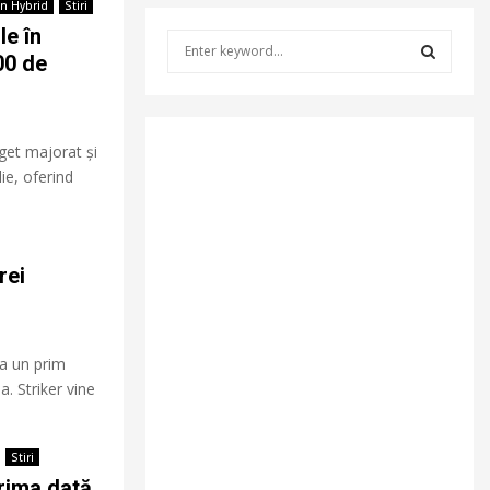
in Hybrid
Stiri
le în
S
00 de
e
a
S
r
c
E
get majorat și
h
lie, oferind
f
A
o
r
R
:
C
rei
H
ua un prim
. Striker vine
Stiri
rima dată