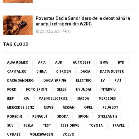
Povestea Dacia Sandriders de la debut până la
anunțul retragerii din W2RC
25/02/2026
0
TAG CLOUD
ALFA ROMEO
APIA
AUDI
AUTOBEST
BMW
BYD
CAPITAL.RO
CHINA
CITROEN
DACIA
DACIA DUSTER
DACIA SANDERO
DACIA SPRING
ELECTRIC
EV
FIAT
FORD
FOTO SPION
GEELY
HYUNDAI
INTERVIU
JEEP
KIA
MASINI ELECTRICE
MAZDA
MERCEDES
MERCEDES-BENZ
NEWS
NISSAN
OPEL
PEUGEOT
PORSCHE
RENAULT
SKODA
SPION
STELLANTIS
SUV
TESLA
TEST
TEST DRIVE
TOYOTA
TRAVEL
UPDATE
VOLKSWAGEN
VOLVO