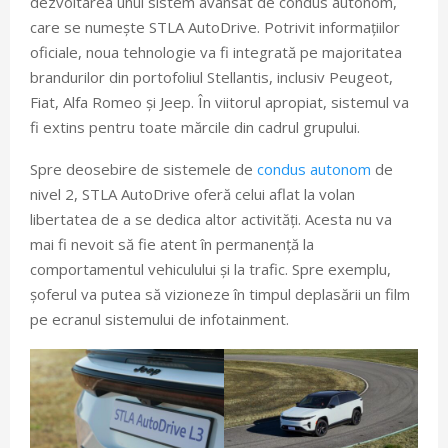
dezvoltarea unui sistem avansat de condus autonom,
care se numește STLA AutoDrive. Potrivit informațiilor
oficiale, noua tehnologie va fi integrată pe majoritatea
brandurilor din portofoliul Stellantis, inclusiv Peugeot,
Fiat, Alfa Romeo și Jeep. În viitorul apropiat, sistemul va
fi extins pentru toate mărcile din cadrul grupului.
Spre deosebire de sistemele de
condus autonom
de
nivel 2, STLA AutoDrive oferă celui aflat la volan
libertatea de a se dedica altor activități. Acesta nu va
mai fi nevoit să fie atent în permanență la
comportamentul vehiculului și la trafic. Spre exemplu,
șoferul va putea să vizioneze în timpul deplasării un film
pe ecranul sistemului de infotainment.