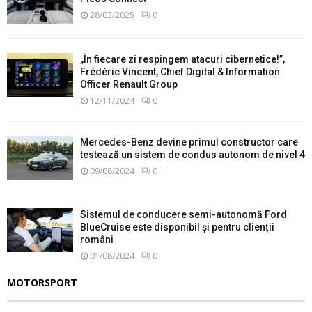
28/03/2025
0
„În fiecare zi respingem atacuri cibernetice!”,
Frédéric Vincent, Chief Digital & Information
Officer Renault Group
12/11/2024
0
Mercedes-Benz devine primul constructor care
testează un sistem de condus autonom de nivel 4
09/08/2024
0
Sistemul de conducere semi-autonomă Ford
BlueCruise este disponibil și pentru clienții
români
01/08/2024
0
MOTORSPORT