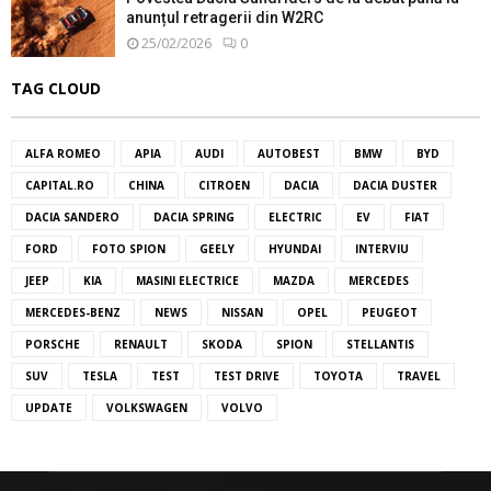
anunțul retragerii din W2RC
25/02/2026
0
TAG CLOUD
ALFA ROMEO
APIA
AUDI
AUTOBEST
BMW
BYD
CAPITAL.RO
CHINA
CITROEN
DACIA
DACIA DUSTER
DACIA SANDERO
DACIA SPRING
ELECTRIC
EV
FIAT
FORD
FOTO SPION
GEELY
HYUNDAI
INTERVIU
JEEP
KIA
MASINI ELECTRICE
MAZDA
MERCEDES
MERCEDES-BENZ
NEWS
NISSAN
OPEL
PEUGEOT
PORSCHE
RENAULT
SKODA
SPION
STELLANTIS
SUV
TESLA
TEST
TEST DRIVE
TOYOTA
TRAVEL
UPDATE
VOLKSWAGEN
VOLVO