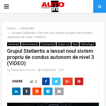
PRIMARY
MENU
Home
Generale
Grupul Stellantis a lansat noul sistem propriu de condus
autonom de nivel 3 (VIDEO)
Generale
Autonomous
Connected
Green car
Stiri
Tehnologie
Grupul Stellantis a lansat noul sistem
propriu de condus autonom de nivel 3
(VIDEO)
by
Mihai Morcovescu
24/02/2025
0
SHARE
0