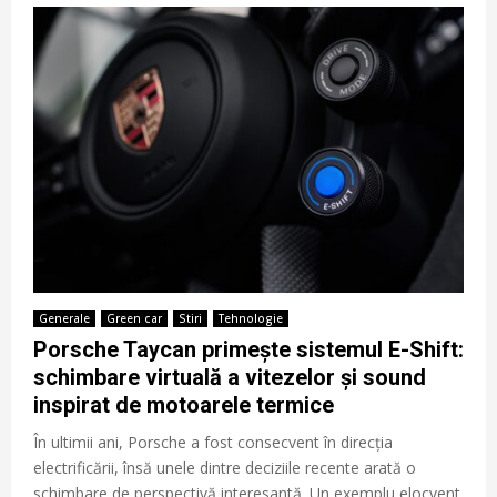
Generale
Green car
Stiri
Tehnologie
Porsche Taycan primește sistemul E-Shift:
schimbare virtuală a vitezelor și sound
inspirat de motoarele termice
În ultimii ani, Porsche a fost consecvent în direcția
electrificării, însă unele dintre deciziile recente arată o
schimbare de perspectivă interesantă. Un exemplu elocvent