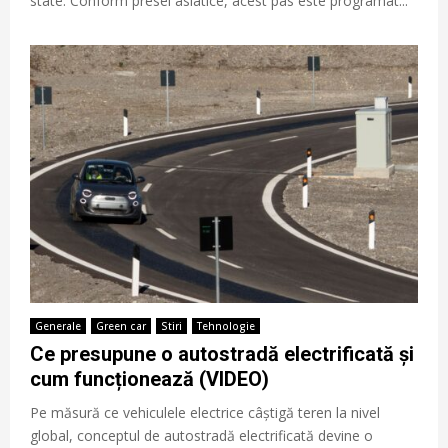
state. Conform presei asiatice, acest pas este programat...
Generale
Green car
Stiri
Tehnologie
Ce presupune o autostradă electrificată și
cum funcționează (VIDEO)
Pe măsură ce vehiculele electrice câștigă teren la nivel
global, conceptul de autostradă electrificată devine o