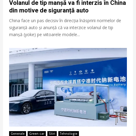
Volanul de tip manșă va fi interzis în China
din motive de siguranță auto
China face un pas decisiv în direcția înăspririi normelor de
siguranță auto și anunță că va interzice volanul de tip
manșă (yoke) pe viitoarele modele...
Generale
Green car
Stiri
Tehnologie