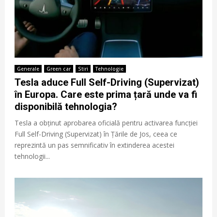
Generale
Green car
Stiri
Tehnologie
Tesla aduce Full Self-Driving (Supervizat)
în Europa. Care este prima țară unde va fi
disponibilă tehnologia?
Tesla a obținut aprobarea oficială pentru activarea funcției
Full Self-Driving (Supervizat) în Țările de Jos, ceea ce
reprezintă un pas semnificativ în extinderea acestei
tehnologii...