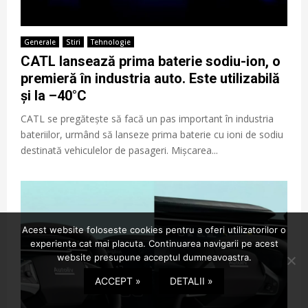
Generale
Stiri
Tehnologie
CATL lansează prima baterie sodiu-ion, o
premieră în industria auto. Este utilizabilă
și la –40°C
CATL se pregătește să facă un pas important în industria
bateriilor, urmând să lanseze prima baterie cu ioni de sodiu
destinată vehiculelor de pasageri. Mișcarea...
Acest website foloseste cookies pentru a oferi utilizatorilor o
experienta cat mai placuta. Continuarea navigarii pe acest
website presupune acceptul dumneavoastra.
ACCEPT »
DETALII »