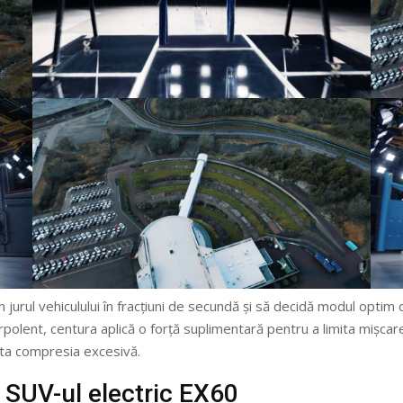
urul vehiculului în fracțiuni de secundă și să decidă modul optim de
rpolent, centura aplică o forță suplimentară pentru a limita mișcar
ita compresia excesivă.
 SUV-ul electric EX60