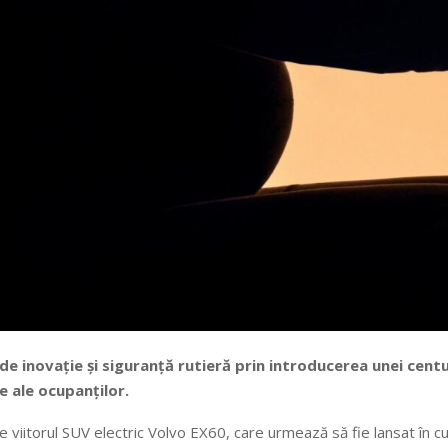
de inovație și siguranță rutieră prin introducerea unei cent
ce ale ocupanților.
iitorul SUV electric Volvo EX60, care urmează să fie lansat în curs