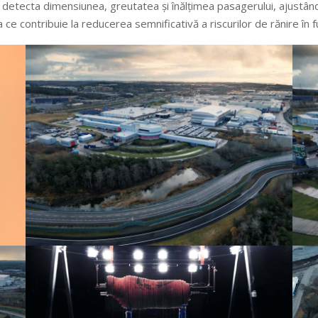
e detecta dimensiunea, greutatea și înălțimea pasagerului, ajustând
 ce contribuie la reducerea semnificativă a riscurilor de rănire în fu