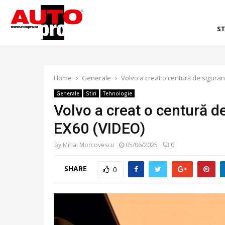
ST
Home
Generale
Volvo a creat o centură de siguran
Generale
Stiri
Tehnologie
Volvo a creat o centură d
EX60 (VIDEO)
by
Mihai Morcovescu
05/06/2025
0
SHARE
0