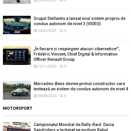
28/03/2025
0
Grupul Stellantis a lansat noul sistem propriu de
condus autonom de nivel 3 (VIDEO)
24/02/2025
0
„În fiecare zi respingem atacuri cibernetice!”,
Frédéric Vincent, Chief Digital & Information
Officer Renault Group
12/11/2024
0
Mercedes-Benz devine primul constructor care
testează un sistem de condus autonom de nivel 4
09/08/2024
0
MOTORSPORT
Campionatul Mondial de Rally-Raid: Dacia
Sandriders a încheiat pe podium Raliul