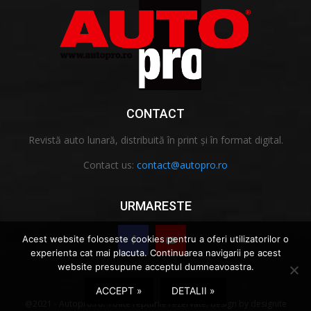
CONTACT
Revistă auto lunară, distribuită în print și în format digital.
Contact us:
contact@autopro.ro
URMARESTE
Acest website foloseste cookies pentru a oferi utilizatorilor o
experienta cat mai placuta. Continuarea navigarii pe acest
website presupune acceptul dumneavoastra.
ACCEPT »
DETALII »
@2021 - Autopro.ro. Toate repturile rezervate.
design
by
designite