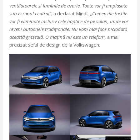
ventilatoarele și luminile de avarie. Toate vor fi amplasate
sub ecranul central”,
a declarat Mindt.
„Comenzile tactile
vor fi eliminate inclusiv cele haptice de pe volan, unde vor
reveni butoanele tradiționale. Nu vom mai face niciodată
această greșeală. O mașină nu este un telefon”,
a mai
precizat șeful de design de la Volkswagen.