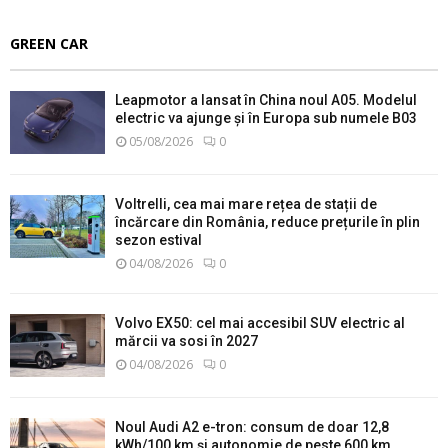
GREEN CAR
Leapmotor a lansat în China noul A05. Modelul
electric va ajunge și în Europa sub numele B03
05/08/2026
0
Voltrelli, cea mai mare rețea de stații de
încărcare din România, reduce prețurile în plin
sezon estival
04/08/2026
0
Volvo EX50: cel mai accesibil SUV electric al
mărcii va sosi în 2027
04/08/2026
0
Noul Audi A2 e-tron: consum de doar 12,8
kWh/100 km și autonomie de peste 600 km