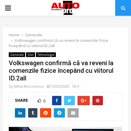
PRIMARY
MENU
Home
Generale
Volkswagen confirmă că va reveni la comenzile fizice
începând cu viitorul ID.2all
Generale
Stiri
Tehnologie
Volkswagen confirmă că va reveni la
comenzile fizice începând cu viitorul
ID.2all
by
Mihai Morcovescu
10/03/2025
0
SHARE
0