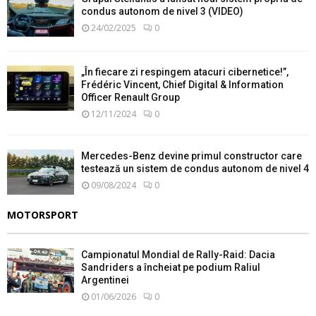
condus autonom de nivel 3 (VIDEO)
24/02/2025
0
„În fiecare zi respingem atacuri cibernetice!”,
Frédéric Vincent, Chief Digital & Information
Officer Renault Group
12/11/2024
0
Mercedes-Benz devine primul constructor care
testează un sistem de condus autonom de nivel 4
09/08/2024
0
MOTORSPORT
Campionatul Mondial de Rally-Raid: Dacia
Sandriders a încheiat pe podium Raliul
Argentinei
01/06/2026
0