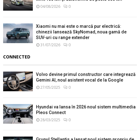
04/08/2026
0
Xiaomi nu mai este o marcă pur electrică:
chinezii lansează SkyNomad, noua gamă de
SUV-uri cu range extender
31/07/2026
0
CONNECTED
Volvo devine primul constructor care integrează
Gemini AI, noul asistent vocal de la Google
27/05/2025
0
Hyundai va lansa în 2026 noul sistem multimedia
Pleos Connect
28/03/2025
0
Grupul Stellantis a lansat noul sistem propriu de