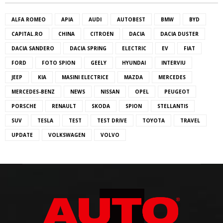
ALFA ROMEO
APIA
AUDI
AUTOBEST
BMW
BYD
CAPITAL.RO
CHINA
CITROEN
DACIA
DACIA DUSTER
DACIA SANDERO
DACIA SPRING
ELECTRIC
EV
FIAT
FORD
FOTO SPION
GEELY
HYUNDAI
INTERVIU
JEEP
KIA
MASINI ELECTRICE
MAZDA
MERCEDES
MERCEDES-BENZ
NEWS
NISSAN
OPEL
PEUGEOT
PORSCHE
RENAULT
SKODA
SPION
STELLANTIS
SUV
TESLA
TEST
TEST DRIVE
TOYOTA
TRAVEL
UPDATE
VOLKSWAGEN
VOLVO