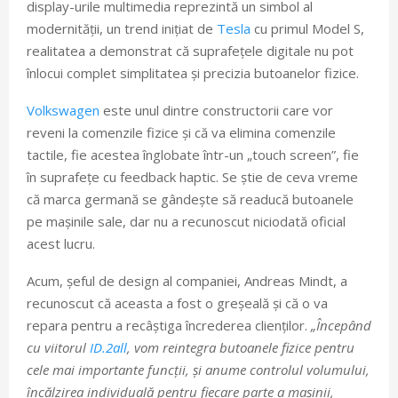
display-urile multimedia reprezintă un simbol al
modernității, un trend inițiat de
Tesla
cu primul Model S,
realitatea a demonstrat că suprafețele digitale nu pot
înlocui complet simplitatea și precizia butoanelor fizice.
Volkswagen
este unul dintre constructorii care vor
reveni la comenzile fizice și că va elimina comenzile
tactile, fie acestea înglobate într-un „touch screen”, fie
în suprafețe cu feedback haptic. Se știe de ceva vreme
că marca germană se gândește să readucă butoanele
pe mașinile sale, dar nu a recunoscut niciodată oficial
acest lucru.
Acum, șeful de design al companiei, Andreas Mindt, a
recunoscut că aceasta a fost o greșeală și că o va
repara pentru a recâștiga încrederea clienților.
„Începând
cu viitorul
ID.2all
, vom reintegra butoanele fizice pentru
cele mai importante funcții, și anume controlul volumului,
încălzirea individuală pentru fiecare parte a mașinii,