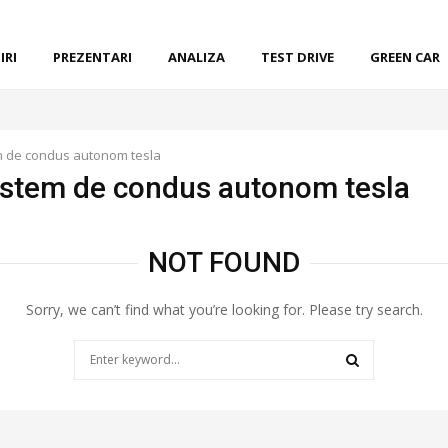
IRI
PREZENTARI
ANALIZA
TEST DRIVE
GREEN CAR
m de condus autonom tesla
sistem de condus autonom tesla
NOT FOUND
Sorry, we can’t find what you’re looking for. Please try search.
Search
for:
SEARCH