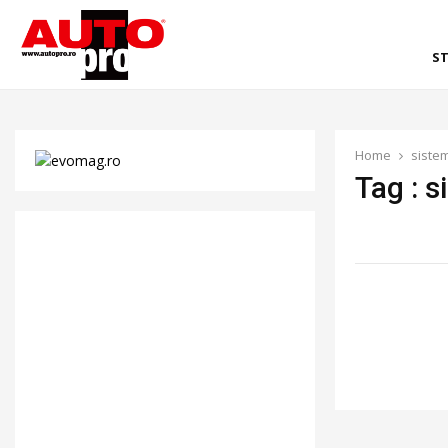
ST
Home
siste
Tag : 