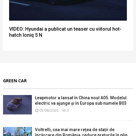
VIDEO: Hyundai a publicat un teaser cu viitorul hot-
hatch Ioniq 5 N
GREEN CAR
Leapmotor a lansat în China noul A05. Modelul
electric va ajunge și în Europa sub numele B03
05/08/2026
0
Voltrelli, cea mai mare rețea de stații de
încărcare din România, reduce prețurile în plin