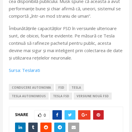
cea disponibilă publicului. Musk spune că aceasta a avut
performanțe bune și chiar afirmă că, uneori, sistemul se
comportă „într-un mod straniu de uman”.
Îmbunătățirile capacităților FSD în versiunile ulterioare
sunt, de obicei, foarte evidente. Pe măsură ce Tesla
continuă să rafineze pachetul pentru public, acesta
devine mai sigur și mai inteligent prin colectarea de date
și utilizarea rețelelor neuronale.
Sursa: Teslarati
CONDUCERE AUTONOMA
FSD
TESLA
TESLA AUTONOMOUS
TESLA FSD
VERSIUNE NOUĂ FSD
SHARE
0