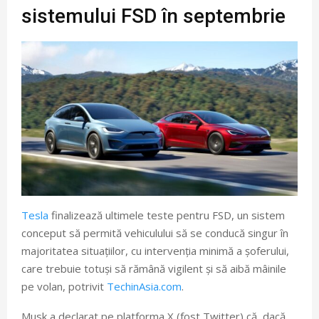
sistemului FSD în septembrie
Tesla
finalizează ultimele teste pentru FSD, un sistem
conceput să permită vehiculului să se conducă singur în
majoritatea situațiilor, cu intervenția minimă a șoferului,
care trebuie totuși să rămână vigilent și să aibă mâinile
pe volan, potrivit
TechinAsia.com
.
Musk a declarat pe platforma X (fost Twitter) că, dacă