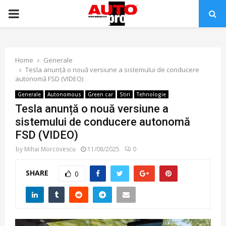
PRIMARY
MENU
Home
Generale
Tesla anunță o nouă versiune a sistemului de conducere
autonomă FSD (VIDEO)
Generale
Autonomous
Green car
Stiri
Tehnologie
Tesla anunță o nouă versiune a
sistemului de conducere autonomă
FSD (VIDEO)
by
Mihai Morcovescu
11/08/2025
0
SHARE
0