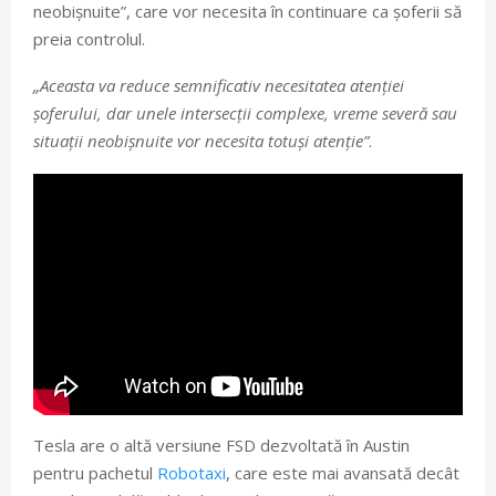
neobișnuite”, care vor necesita în continuare ca șoferii să
preia controlul.
„Aceasta va reduce semnificativ necesitatea atenției
șoferului, dar unele intersecții complexe, vreme severă sau
situații neobișnuite vor necesita totuși atenție”
.
Tesla are o altă versiune FSD dezvoltată în Austin
pentru pachetul
Robotaxi
, care este mai avansată decât