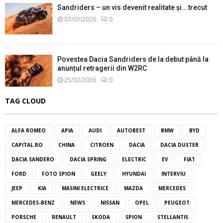
Sandriders – un vis devenit realitate și… trecut
07/03/2026
0
Povestea Dacia Sandriders de la debut până la
anunțul retragerii din W2RC
25/02/2026
0
TAG CLOUD
ALFA ROMEO
APIA
AUDI
AUTOBEST
BMW
BYD
CAPITAL.RO
CHINA
CITROEN
DACIA
DACIA DUSTER
DACIA SANDERO
DACIA SPRING
ELECTRIC
EV
FIAT
FORD
FOTO SPION
GEELY
HYUNDAI
INTERVIU
JEEP
KIA
MASINI ELECTRICE
MAZDA
MERCEDES
MERCEDES-BENZ
NEWS
NISSAN
OPEL
PEUGEOT
PORSCHE
RENAULT
SKODA
SPION
STELLANTIS