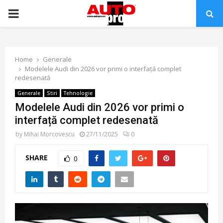
PRIMARY
MENU
Home
Generale
Modelele Audi din 2026 vor primi o interfață complet
redesenată
Generale
Stiri
Tehnologie
Modelele Audi din 2026 vor primi o
interfață complet redesenată
by
Mihai Morcovescu
27/11/2025
0
SHARE
0