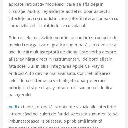
aplicate retroactiv modelelor care se află deja în
circulație. Audi își regândește astfel nu doar aspectul
interfețelor, ci și modul în care șoferul interacționează cu
comenzile vehiculului, inclusiv cu volanul.
Printre cele mai vizibile noutăți se numără structurile de
meniuri reorganizate, grafica superioară și o revenire a
unei funcții mult așteptată de clienți. Este vorba despre
afișarea hărții direct în instrumentarul de bord aflat în
fața șoferului. În plus, integrarea Apple CarPlay și
Android Auto devine mai avansată. Concret, afișarea
celor două sisteme nu va fi afișată doar pe ecranul
principal, ci și pe display-ul șoferului sau pe cel dedicat
pasagerului.
Audi
extinde, totodată, și opțiunile vizuale ale interfeței,
introducând noi culori de fundal. Acestea sunt menite să
îmbunătățească lizibilitatea, o problemă întâlnită