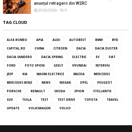
anunțul retragerii din W2RC
25/02/2026
0
TAG CLOUD
ALFA ROMEO
APIA
AUDI
AUTOBEST
BMW
BYD
CAPITAL.RO
CHINA
CITROEN
DACIA
DACIA DUSTER
DACIA SANDERO
DACIA SPRING
ELECTRIC
EV
FIAT
FORD
FOTO SPION
GEELY
HYUNDAI
INTERVIU
JEEP
KIA
MASINI ELECTRICE
MAZDA
MERCEDES
MERCEDES-BENZ
NEWS
NISSAN
OPEL
PEUGEOT
PORSCHE
RENAULT
SKODA
SPION
STELLANTIS
SUV
TESLA
TEST
TEST DRIVE
TOYOTA
TRAVEL
UPDATE
VOLKSWAGEN
VOLVO