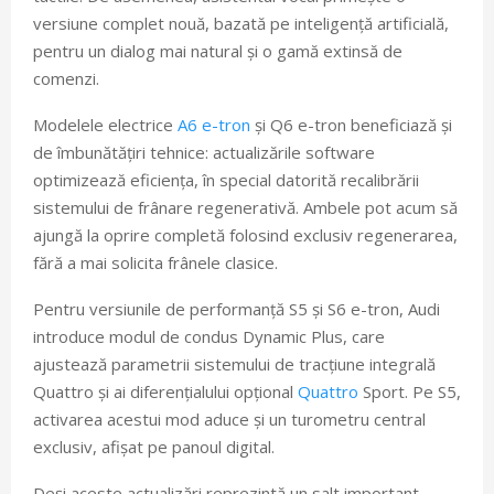
versiune complet nouă, bazată pe inteligență artificială,
pentru un dialog mai natural și o gamă extinsă de
comenzi.
Modelele electrice
A6 e-tron
și Q6 e-tron beneficiază și
de îmbunătățiri tehnice: actualizările software
optimizează eficiența, în special datorită recalibrării
sistemului de frânare regenerativă. Ambele pot acum să
ajungă la oprire completă folosind exclusiv regenerarea,
fără a mai solicita frânele clasice.
Pentru versiunile de performanță S5 și S6 e-tron, Audi
introduce modul de condus Dynamic Plus, care
ajustează parametrii sistemului de tracțiune integrală
Quattro și ai diferențialului opțional
Quattro
Sport. Pe S5,
activarea acestui mod aduce și un turometru central
exclusiv, afișat pe panoul digital.
Deși aceste actualizări reprezintă un salt important