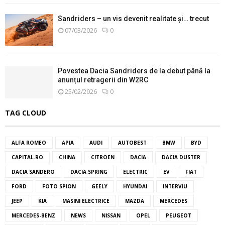
Sandriders – un vis devenit realitate și… trecut
07/03/2026
0
Povestea Dacia Sandriders de la debut până la
anunțul retragerii din W2RC
25/02/2026
0
TAG CLOUD
ALFA ROMEO
APIA
AUDI
AUTOBEST
BMW
BYD
CAPITAL.RO
CHINA
CITROEN
DACIA
DACIA DUSTER
DACIA SANDERO
DACIA SPRING
ELECTRIC
EV
FIAT
FORD
FOTO SPION
GEELY
HYUNDAI
INTERVIU
JEEP
KIA
MASINI ELECTRICE
MAZDA
MERCEDES
MERCEDES-BENZ
NEWS
NISSAN
OPEL
PEUGEOT