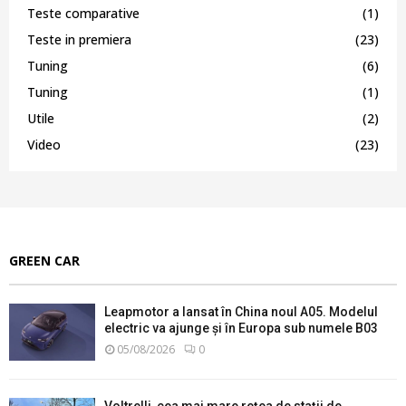
Teste comparative
(1)
Teste in premiera
(23)
Tuning
(6)
Tuning
(1)
Utile
(2)
Video
(23)
GREEN CAR
Leapmotor a lansat în China noul A05. Modelul
electric va ajunge și în Europa sub numele B03
05/08/2026
0