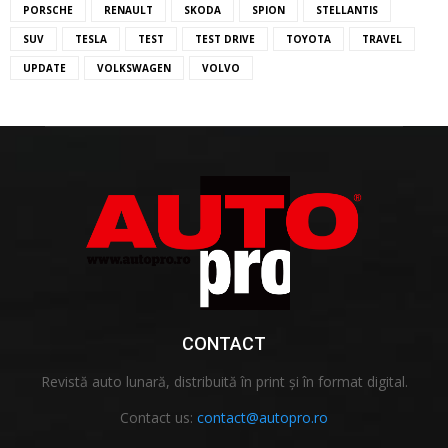
PORSCHE
RENAULT
SKODA
SPION
STELLANTIS
SUV
TESLA
TEST
TEST DRIVE
TOYOTA
TRAVEL
UPDATE
VOLKSWAGEN
VOLVO
CONTACT
Revistă auto lunară, distribuită în print și în format digital.
Contact us:
contact@autopro.ro