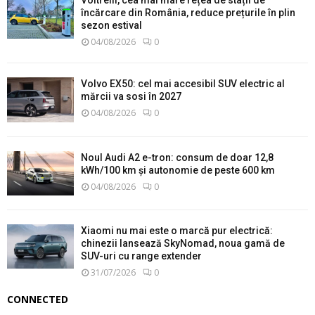
Voltrelli, cea mai mare rețea de stații de
încărcare din România, reduce prețurile în plin
sezon estival
04/08/2026
0
Volvo EX50: cel mai accesibil SUV electric al
mărcii va sosi în 2027
04/08/2026
0
Noul Audi A2 e-tron: consum de doar 12,8
kWh/100 km și autonomie de peste 600 km
04/08/2026
0
Xiaomi nu mai este o marcă pur electrică:
chinezii lansează SkyNomad, noua gamă de
SUV-uri cu range extender
31/07/2026
0
CONNECTED