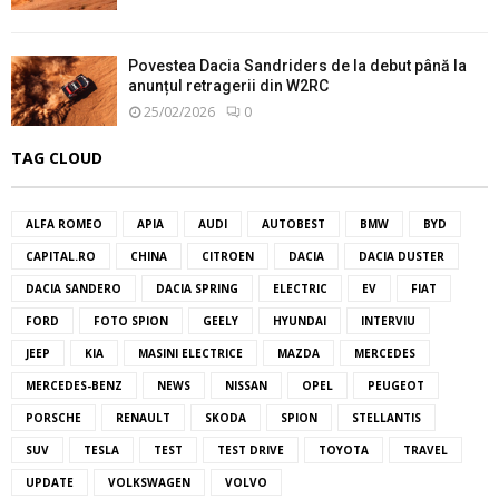
Povestea Dacia Sandriders de la debut până la
anunțul retragerii din W2RC
25/02/2026
0
TAG CLOUD
ALFA ROMEO
APIA
AUDI
AUTOBEST
BMW
BYD
CAPITAL.RO
CHINA
CITROEN
DACIA
DACIA DUSTER
DACIA SANDERO
DACIA SPRING
ELECTRIC
EV
FIAT
FORD
FOTO SPION
GEELY
HYUNDAI
INTERVIU
JEEP
KIA
MASINI ELECTRICE
MAZDA
MERCEDES
MERCEDES-BENZ
NEWS
NISSAN
OPEL
PEUGEOT
PORSCHE
RENAULT
SKODA
SPION
STELLANTIS
SUV
TESLA
TEST
TEST DRIVE
TOYOTA
TRAVEL
UPDATE
VOLKSWAGEN
VOLVO