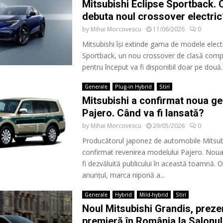
Mitsubishi Eclipse Sportback. 
debuta noul crossover electric
by
Mihai Morcovescu
11/06/2026
0
Mitsubishi își extinde gama de modele electr
Sportback, un nou crossover de clasă comp
pentru început va fi disponibil doar pe două..
Generale
Plug-in Hybrid
Stiri
Mitsubishi a confirmat noua ge
Pajero. Când va fi lansată?
by
Mihai Morcovescu
29/05/2026
0
Producătorul japonez de automobile Mitsub
confirmat revenirea modelului Pajero. Noua
fi dezvăluită publicului în această toamnă. 
anunțul, marca niponă a...
Generale
Hybrid
Mild-hybrid
Stiri
Noul Mitsubishi Grandis, prezen
premieră în România la Salonu