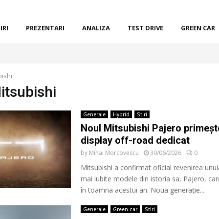
IRI
PREZENTARI
ANALIZA
TEST DRIVE
GREEN CAR
bishi
itsubishi
Generale
Hybrid
Stiri
Noul Mitsubishi Pajero primeșt
display off-road dedicat
by
Mihai Morcovescu
30/06/2026
0
Mitsubishi a confirmat oficial revenirea unui
mai iubite modele din istoria sa, Pajero, car
în toamna acestui an. Noua generație...
Generale
Green car
Stiri