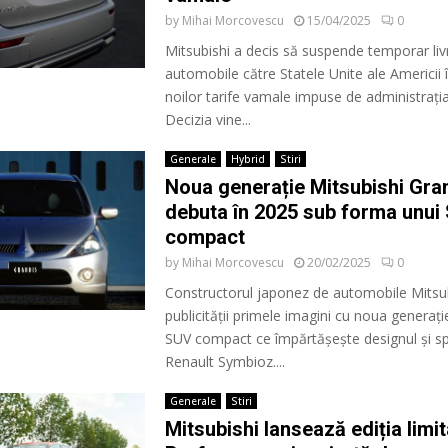
by
Mihai Morcovescu
15/04/2025
0
Mitsubishi a decis să suspende temporar livr
automobile către Statele Unite ale Americii 
noilor tarife vamale impuse de administrați
Decizia vine...
Generale
Hybrid
Stiri
Noua generație Mitsubishi Gra
debuta în 2025 sub forma unui
compact
by
Mihai Morcovescu
20/02/2025
0
Constructorul japonez de automobile Mitsub
publicității primele imagini cu noua generați
SUV compact ce împărtășește designul și spe
Renault Symbioz....
Generale
Stiri
Mitsubishi lansează ediția limit