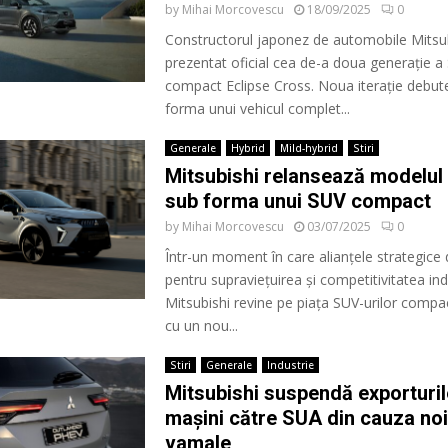
by
Mihai Morcovescu
18/09/2025
0
Constructorul japonez de automobile Mitsub
prezentat oficial cea de-a doua generație a
compact Eclipse Cross. Noua iterație debut
forma unui vehicul complet...
Generale
Hybrid
Mild-hybrid
Stiri
Mitsubishi relansează modelul
sub forma unui SUV compact
by
Mihai Morcovescu
03/07/2025
0
Într-un moment în care alianțele strategice 
pentru supraviețuirea și competitivitatea ind
Mitsubishi revine pe piața SUV-urilor compa
cu un nou...
Stiri
Generale
Industrie
Mitsubishi suspendă exporturil
mașini către SUA din cauza noi
vamale