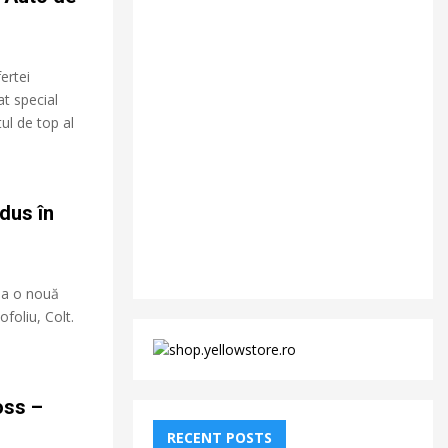
ertei
t special
ul de top al
odus în
pa o nouă
foliu, Colt.
oss –
RECENT POSTS