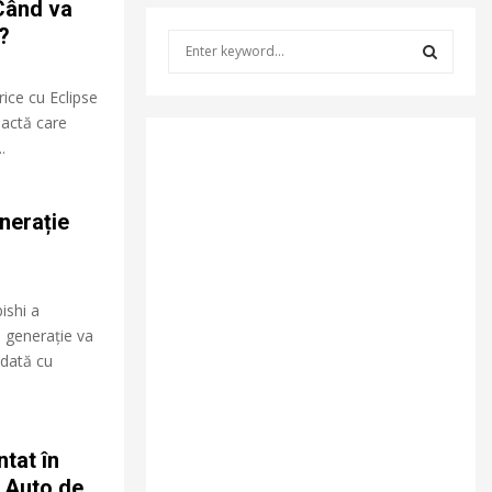
Când va
?
S
e
a
S
ice cu Eclipse
r
actă care
c
E
.
h
f
A
o
nerație
r
R
:
C
ishi a
H
 generație va
Odată cu
tat în
l Auto de