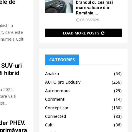
ele de
brandul cu cea mai
mare valoare din
România:...
06/08/2026
bishi a
lt, care este
LOAD MORE POSTS
ă numele Colt
CATEGORIES
 SUV-uri
i hibrid
Analiza
(54)
AUTO pro Exclusiv
(256)
ru 2025
Autonomous
(29)
are va fi
Comment
(14)
t...
Concept car
(130)
Connected
(83)
nder PHEV.
Cult
(36)
 primăvara