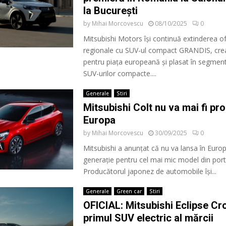
la București
by
Mihai Morcovescu
08/10/2025
0
Mitsubishi Motors își continuă extinderea of
regionale cu SUV-ul compact GRANDIS, crea
pentru piața europeană și plasat în segment
SUV-urilor compacte....
Generale
Stiri
Mitsubishi Colt nu va mai fi pr
Europa
by
Mihai Morcovescu
30/09/2025
0
Mitsubishi a anunțat că nu va lansa în Euro
generație pentru cel mai mic model din porto
Producătorul japonez de automobile își...
Generale
Green car
Stiri
OFICIAL: Mitsubishi Eclipse Cr
primul SUV electric al mărcii