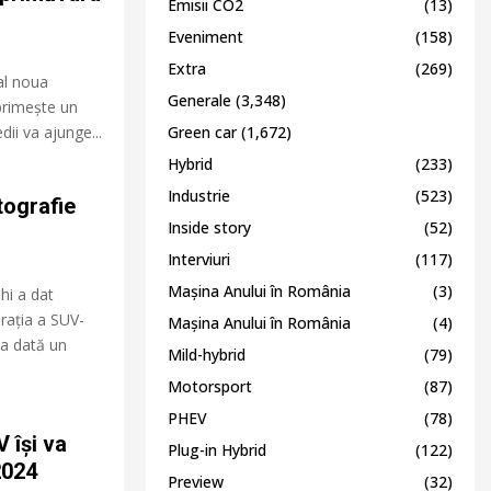
Emisii CO2
(13)
Eveniment
(158)
Extra
(269)
al noua
Generale
(3,348)
primește un
ii va ajunge...
Green car
(1,672)
Hybrid
(233)
Industrie
(523)
tografie
Inside story
(52)
Interviuri
(117)
Mașina Anului în România
(3)
hi a dat
erația a SUV-
Mașina Anului în România
(4)
ma dată un
Mild-hybrid
(79)
Motorsport
(87)
PHEV
(78)
 își va
Plug-in Hybrid
(122)
2024
Preview
(32)