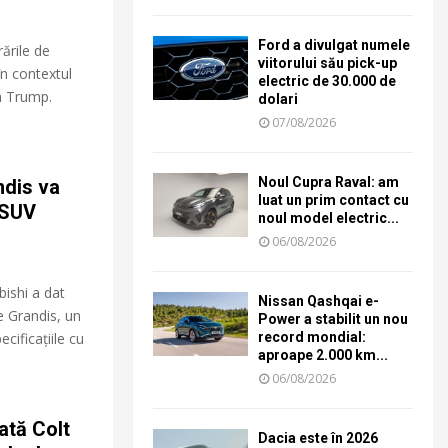
Ford a divulgat numele
ările de
viitorului său pick-up
în contextul
electric de 30.000 de
a Trump.
dolari
07/08/2026
Noul Cupra Raval: am
ndis va
luat un prim contact cu
 SUV
noul model electric...
06/08/2026
ishi a dat
Nissan Qashqai e-
e Grandis, un
Power a stabilit un nou
cificațiile cu
record mondial:
aproape 2.000 km...
06/08/2026
ată Colt
Dacia este în 2026