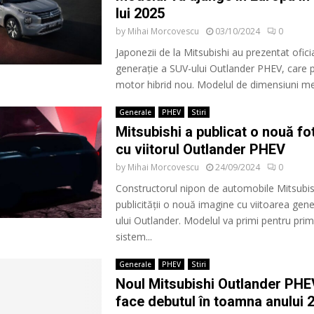
lui 2025
by
Mihai Morcovescu
03/10/2024
0
Japonezii de la Mitsubishi au prezentat ofici
generație a SUV-ului Outlander PHEV, care 
motor hibrid nou. Modelul de dimensiuni med
Generale
PHEV
Stiri
Mitsubishi a publicat o nouă fo
cu viitorul Outlander PHEV
by
Mihai Morcovescu
24/09/2024
0
Constructorul nipon de automobile Mitsubis
publicității o nouă imagine cu viitoarea gen
ului Outlander. Modelul va primi pentru pri
sistem...
Generale
PHEV
Stiri
Noul Mitsubishi Outlander PHEV
face debutul în toamna anului 