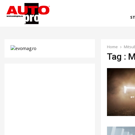
ST
Home
Mitsu
Tag : M