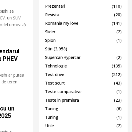
Prezentari
(110)
ishi se
Revista
(20)
HEV, un SUV
Romania my love
(141)
 model urmează
Slider
(2)
Spion
(1)
Stiri
(3,958)
gendarul
Supercar/Hypercar
(2)
ux PHEV
Tehnologie
(135)
Test drive
(212)
ishi ar putea
l de teren
Test scurt
(43)
Teste comparative
(1)
Teste in premiera
(23)
 cu un
Tuning
(6)
 2025
Tuning
(1)
Utile
(2)