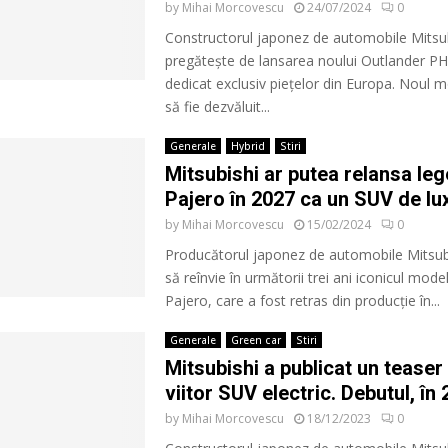
by
Mihai Morcovescu
24/07/2024
0
Constructorul japonez de automobile Mitsub
pregătește de lansarea noului Outlander P
dedicat exclusiv piețelor din Europa. Noul
să fie dezvăluit...
Generale
Hybrid
Stiri
Mitsubishi ar putea relansa le
Pajero în 2027 ca un SUV de l
by
Mihai Morcovescu
15/02/2024
0
Producătorul japonez de automobile Mitsub
să reînvie în următorii trei ani iconicul mode
Pajero, care a fost retras din producție în...
Generale
Green car
Stiri
Mitsubishi a publicat un teaser
viitor SUV electric. Debutul, în
by
Mihai Morcovescu
18/12/2023
0