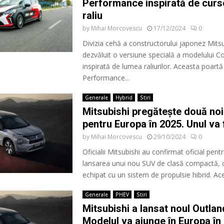
Performance inspirată de curs
raliu
by
Mihai Morcovescu
17/12/2024
0
Divizia cehă a constructorului japonez Mitsu
dezvăluit o versiune specială a modelului Co
inspirată de lumea raliurilor. Aceasta poart
Performance...
Generale
Hybrid
Stiri
Mitsubishi pregătește două noi
pentru Europa în 2025. Unul va f
by
Mihai Morcovescu
29/10/2024
0
Oficialii Mitsubishi au confirmat oficial pent
lansarea unui nou SUV de clasă compactă, c
echipat cu un sistem de propulsie hibrid. Aces
Generale
PHEV
Stiri
Mitsubishi a lansat noul Outla
Modelul va ajunge în Europa în