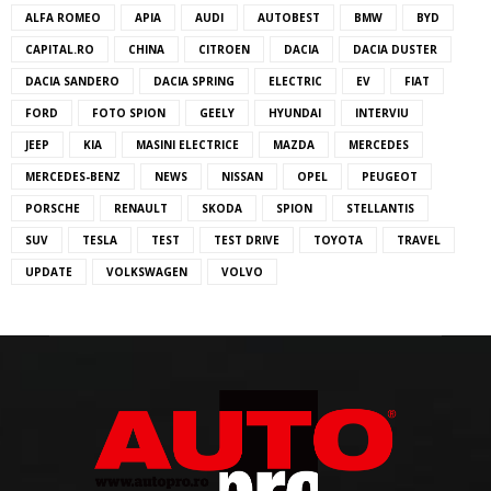
ALFA ROMEO
APIA
AUDI
AUTOBEST
BMW
BYD
CAPITAL.RO
CHINA
CITROEN
DACIA
DACIA DUSTER
DACIA SANDERO
DACIA SPRING
ELECTRIC
EV
FIAT
FORD
FOTO SPION
GEELY
HYUNDAI
INTERVIU
JEEP
KIA
MASINI ELECTRICE
MAZDA
MERCEDES
MERCEDES-BENZ
NEWS
NISSAN
OPEL
PEUGEOT
PORSCHE
RENAULT
SKODA
SPION
STELLANTIS
SUV
TESLA
TEST
TEST DRIVE
TOYOTA
TRAVEL
UPDATE
VOLKSWAGEN
VOLVO