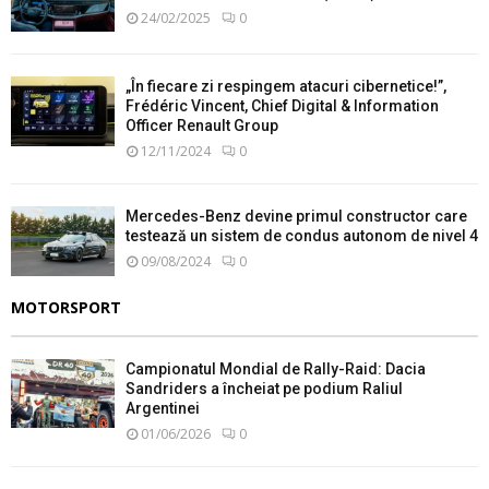
24/02/2025
0
„În fiecare zi respingem atacuri cibernetice!”,
Frédéric Vincent, Chief Digital & Information
Officer Renault Group
12/11/2024
0
Mercedes-Benz devine primul constructor care
testează un sistem de condus autonom de nivel 4
09/08/2024
0
MOTORSPORT
Campionatul Mondial de Rally-Raid: Dacia
Sandriders a încheiat pe podium Raliul
Argentinei
01/06/2026
0