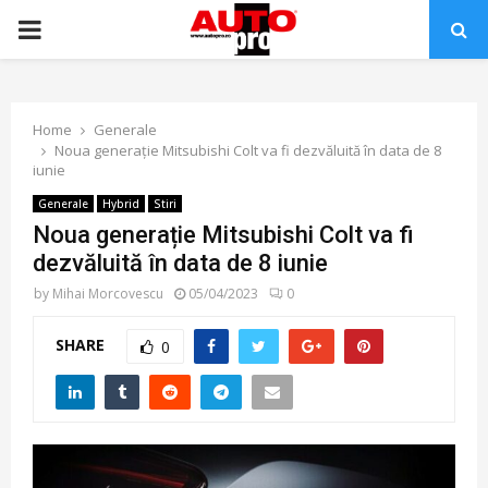
PRIMARY
MENU
Home
Generale
Noua generație Mitsubishi Colt va fi dezvăluită în data de 8
iunie
Generale
Hybrid
Stiri
Noua generație Mitsubishi Colt va fi
dezvăluită în data de 8 iunie
by
Mihai Morcovescu
05/04/2023
0
SHARE
0