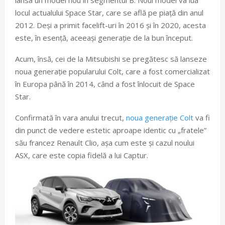
lansa un model nou în segmentul B. Noul model va lua
locul actualului Space Star, care se află pe piață din anul
2012. Deși a primit facelift-uri în 2016 și în 2020, acesta
este, în esență, aceeași generație de la bun început.
Acum, însă, cei de la Mitsubishi se pregătesc să lanseze
noua generație popularului Colt, care a fost comercializat
în Europa până în 2014, când a fost înlocuit de Space
Star.
Confirmată în vara anului trecut,
noua generație Colt
va fi
din punct de vedere estetic aproape identic cu „fratele”
său francez Renault Clio, așa cum este și cazul noului
ASX, care este copia fidelă a lui Captur.