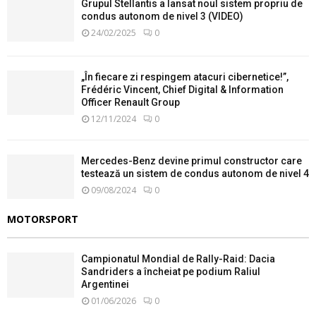
Grupul Stellantis a lansat noul sistem propriu de
condus autonom de nivel 3 (VIDEO)
24/02/2025
0
„În fiecare zi respingem atacuri cibernetice!”,
Frédéric Vincent, Chief Digital & Information
Officer Renault Group
12/11/2024
0
Mercedes-Benz devine primul constructor care
testează un sistem de condus autonom de nivel 4
09/08/2024
0
MOTORSPORT
Campionatul Mondial de Rally-Raid: Dacia
Sandriders a încheiat pe podium Raliul
Argentinei
01/06/2026
0