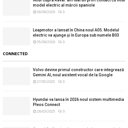
Noul Cupra Raval: am luat un prim contact cu noul
model electric al mărcii spaniole
06/08/2026
0
Leapmotor a lansat în China noul A05. Modelul
electric va ajunge și în Europa sub numele B03
05/08/2026
0
CONNECTED
Volvo devine primul constructor care integrează
Gemini AI, noul asistent vocal de la Google
27/05/2025
0
Hyundai va lansa în 2026 noul sistem multimedia
Pleos Connect
28/03/2025
0