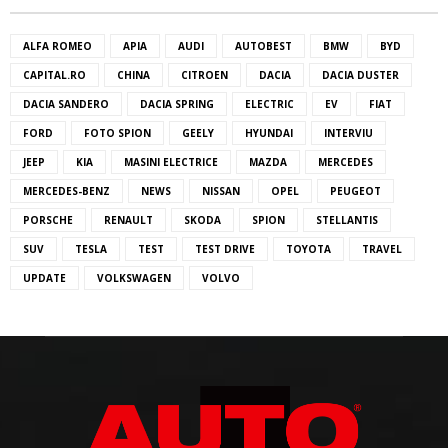
ALFA ROMEO
APIA
AUDI
AUTOBEST
BMW
BYD
CAPITAL.RO
CHINA
CITROEN
DACIA
DACIA DUSTER
DACIA SANDERO
DACIA SPRING
ELECTRIC
EV
FIAT
FORD
FOTO SPION
GEELY
HYUNDAI
INTERVIU
JEEP
KIA
MASINI ELECTRICE
MAZDA
MERCEDES
MERCEDES-BENZ
NEWS
NISSAN
OPEL
PEUGEOT
PORSCHE
RENAULT
SKODA
SPION
STELLANTIS
SUV
TESLA
TEST
TEST DRIVE
TOYOTA
TRAVEL
UPDATE
VOLKSWAGEN
VOLVO