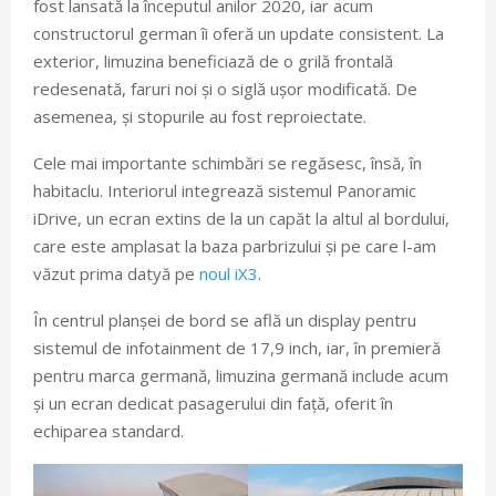
fost lansată la începutul anilor 2020, iar acum
constructorul german îi oferă un update consistent. La
exterior, limuzina beneficiază de o grilă frontală
redesenată, faruri noi și o siglă ușor modificată. De
asemenea, și stopurile au fost reproiectate.
Cele mai importante schimbări se regăsesc, însă, în
habitaclu. Interiorul integrează sistemul Panoramic
iDrive, un ecran extins de la un capăt la altul al bordului,
care este amplasat la baza parbrizului și pe care l-am
văzut prima datyă pe
noul iX3
.
În centrul planșei de bord se află un display pentru
sistemul de infotainment de 17,9 inch, iar, în premieră
pentru marca germană, limuzina germană include acum
și un ecran dedicat pasagerului din față, oferit în
echiparea standard.