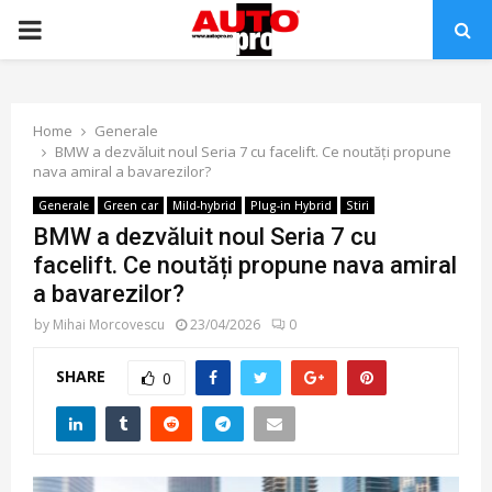
PRIMARY
MENU
Home
Generale
BMW a dezvăluit noul Seria 7 cu facelift. Ce noutăți propune
nava amiral a bavarezilor?
Generale
Green car
Mild-hybrid
Plug-in Hybrid
Stiri
BMW a dezvăluit noul Seria 7 cu
facelift. Ce noutăți propune nava amiral
a bavarezilor?
by
Mihai Morcovescu
23/04/2026
0
SHARE
0