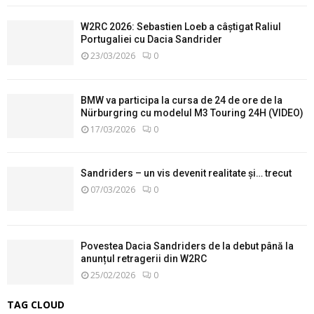
W2RC 2026: Sebastien Loeb a câștigat Raliul
Portugaliei cu Dacia Sandrider
23/03/2026
0
BMW va participa la cursa de 24 de ore de la
Nürburgring cu modelul M3 Touring 24H (VIDEO)
17/03/2026
0
Sandriders – un vis devenit realitate și… trecut
07/03/2026
0
Povestea Dacia Sandriders de la debut până la
anunțul retragerii din W2RC
25/02/2026
0
TAG CLOUD