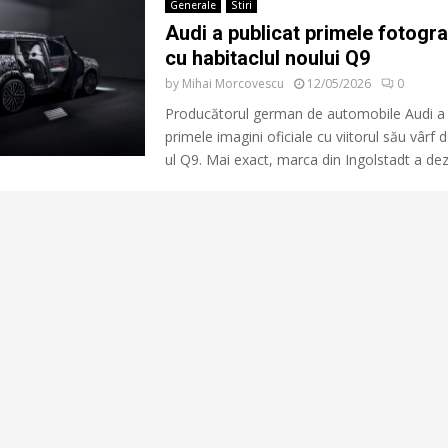
Generale
Stiri
Audi a publicat primele fotograf
cu habitaclul noului Q9
by
Mihai Morcovescu
12/05/2026
0
Producătorul german de automobile Audi a 
primele imagini oficiale cu viitorul său vârf
ul Q9. Mai exact, marca din Ingolstadt a dezv