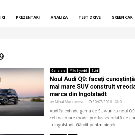
IRI
PREZENTARI
ANALIZA
TEST DRIVE
GREEN CAR
Q9
Generale
Mild-hybrid
Stiri
Noul Audi Q9: faceți cunoștință
mai mare SUV construit vreod
marca din Ingolstadt
by
Mihai Morcovescu
30/07/2026
0
Audi își extinde gama de SUV-uri cu noul Q9
cel mai mare model produs vreodată de con
la Ingolstadt. Gândit pentru piețele...