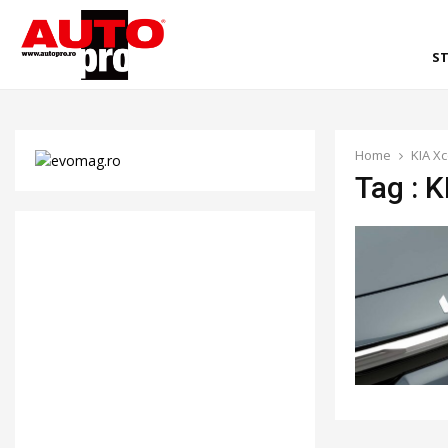
ST
Home
KIA Xc
Tag : K