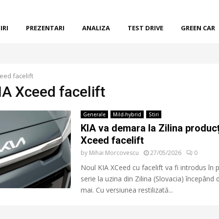
IRI
PREZENTARI
ANALIZA
TEST DRIVE
GREEN CAR
eed facelift
IA Xceed facelift
Generale
Mild-hybrid
Stiri
KIA va demara la Zilina producț
Xceed facelift
by
Mihai Morcovescu
27/05/2026
0
Noul KIA XCeed cu facelift va fi introdus în 
serie la uzina din Zilina (Slovacia) începând d
mai. Cu versiunea restilizată...