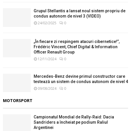
Grupul Stellantis a lansat noul sistem propriu de
condus autonom de nivel 3 (VIDEO)
24/02/2025
0
„În fiecare zi respingem atacuri cibernetice!”,
Frédéric Vincent, Chief Digital & Information
Officer Renault Group
12/11/2024
0
Mercedes-Benz devine primul constructor care
testează un sistem de condus autonom de nivel 4
09/08/2024
0
MOTORSPORT
Campionatul Mondial de Rally-Raid: Dacia
Sandriders a încheiat pe podium Raliul
Argentinei