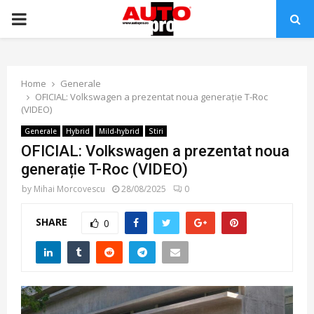
PRIMARY
MENU
Home
Generale
OFICIAL: Volkswagen a prezentat noua generație T-Roc
(VIDEO)
Generale
Hybrid
Mild-hybrid
Stiri
OFICIAL: Volkswagen a prezentat noua
generație T-Roc (VIDEO)
by
Mihai Morcovescu
28/08/2025
0
SHARE
0