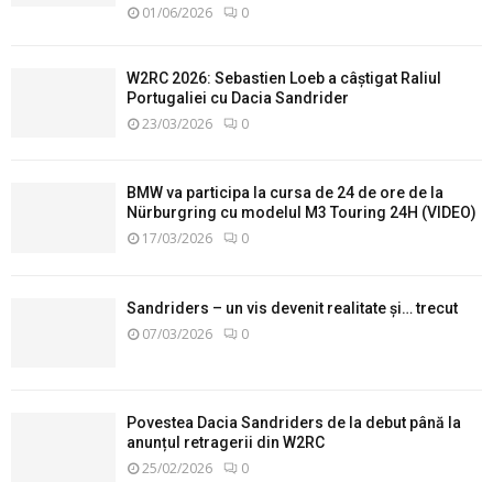
01/06/2026
0
W2RC 2026: Sebastien Loeb a câștigat Raliul
Portugaliei cu Dacia Sandrider
23/03/2026
0
BMW va participa la cursa de 24 de ore de la
Nürburgring cu modelul M3 Touring 24H (VIDEO)
17/03/2026
0
Sandriders – un vis devenit realitate și… trecut
07/03/2026
0
Povestea Dacia Sandriders de la debut până la
anunțul retragerii din W2RC
25/02/2026
0