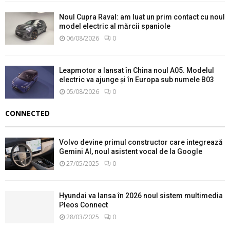
Noul Cupra Raval: am luat un prim contact cu noul
model electric al mărcii spaniole
06/08/2026
0
Leapmotor a lansat în China noul A05. Modelul
electric va ajunge și în Europa sub numele B03
05/08/2026
0
CONNECTED
Volvo devine primul constructor care integrează
Gemini AI, noul asistent vocal de la Google
27/05/2025
0
Hyundai va lansa în 2026 noul sistem multimedia
Pleos Connect
28/03/2025
0