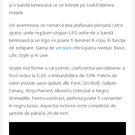
și o bandă luminoasă ce se întinde pe toată lățimea
mașinii.
De asemenea, se remarcă linia plafonului plonjată către
spate, unde regăsim stopuri LED unite de o bandă
luminoasă și un logo ce poate fi iluminat în roșu, în funcție
de echipare. Gama de
versiuni
oferă patru niveluri: Base,
Life, Style și R-Line.
Grație noii forme a caroseriei, coeficientul aerodinamic a
fost redus la 0,29, o îmbunătățire de 10%. Paleta de
culori include șase opțiuni: Alb Pure, Gri Wolf, Galben
Canary, Roșu Flamed, Albastru Celestial și Negru
Grenadilla. Pentru contrast, plafonul poate fi comandat
în negru lucios. Aspectul exterior este completat de
jantele de până la 20 de inch.