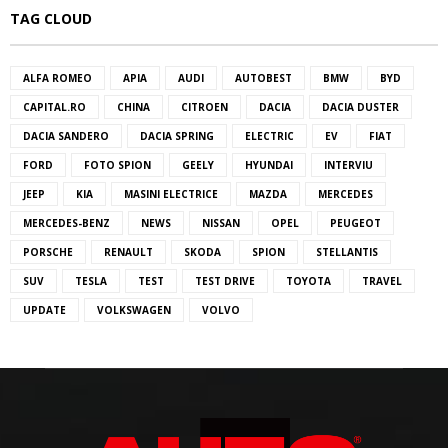
TAG CLOUD
ALFA ROMEO
APIA
AUDI
AUTOBEST
BMW
BYD
CAPITAL.RO
CHINA
CITROEN
DACIA
DACIA DUSTER
DACIA SANDERO
DACIA SPRING
ELECTRIC
EV
FIAT
FORD
FOTO SPION
GEELY
HYUNDAI
INTERVIU
JEEP
KIA
MASINI ELECTRICE
MAZDA
MERCEDES
MERCEDES-BENZ
NEWS
NISSAN
OPEL
PEUGEOT
PORSCHE
RENAULT
SKODA
SPION
STELLANTIS
SUV
TESLA
TEST
TEST DRIVE
TOYOTA
TRAVEL
UPDATE
VOLKSWAGEN
VOLVO