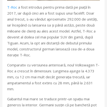
T-Roc
a fost introdus pentru prima dată pe piață în
2017, iar după cinci ani a fost supus unui facelift. Doar
anul trecut, s-au vândut aproximativ 292.000 de unități,
iar începând cu lansarea sa și până astăzi, peste două
milioane de clienți au ales acest model. Astfel, T-Roc a
devenit al doilea cel mai popular SUV din gamă, după
Tiguan. Acum, la opt ani distanță de debutul primului
model, constructorul german lansează cea de-a doua
iterație T-Roc.
Comparativ cu versiunea anterioară, noul Volkswagen T-
Roc a crescut în dimensiuni. Lungimea ajunge la 4.373
mm, cu 12 cm mai mult decât generația trecută, iar
ampatamentul a fost extins cu 28 mm, până la 2.631
mm.
Gabaritul mai mare se traduce printr-un spațiu mai
generos la interior. Germanii susțin că pe banchetă pot