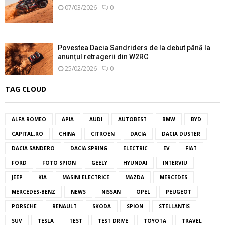
07/03/2026
0
Povestea Dacia Sandriders de la debut până la
anunțul retragerii din W2RC
25/02/2026
0
TAG CLOUD
ALFA ROMEO
APIA
AUDI
AUTOBEST
BMW
BYD
CAPITAL.RO
CHINA
CITROEN
DACIA
DACIA DUSTER
DACIA SANDERO
DACIA SPRING
ELECTRIC
EV
FIAT
FORD
FOTO SPION
GEELY
HYUNDAI
INTERVIU
JEEP
KIA
MASINI ELECTRICE
MAZDA
MERCEDES
MERCEDES-BENZ
NEWS
NISSAN
OPEL
PEUGEOT
PORSCHE
RENAULT
SKODA
SPION
STELLANTIS
SUV
TESLA
TEST
TEST DRIVE
TOYOTA
TRAVEL