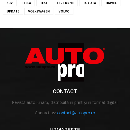
SUV
TESLA
TEST
TEST DRIVE
TOYOTA
TRAVEL
UPDATE
VOLKSWAGEN
VOLVO
CONTACT
Revistă auto lunară, distribuită în print și în format digital.
Contact us:
contact@autopro.ro
URMARESTE