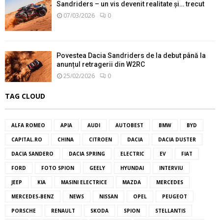
Sandriders – un vis devenit realitate și… trecut
07/03/2026
0
Povestea Dacia Sandriders de la debut până la
anunțul retragerii din W2RC
25/02/2026
0
TAG CLOUD
ALFA ROMEO
APIA
AUDI
AUTOBEST
BMW
BYD
CAPITAL.RO
CHINA
CITROEN
DACIA
DACIA DUSTER
DACIA SANDERO
DACIA SPRING
ELECTRIC
EV
FIAT
FORD
FOTO SPION
GEELY
HYUNDAI
INTERVIU
JEEP
KIA
MASINI ELECTRICE
MAZDA
MERCEDES
MERCEDES-BENZ
NEWS
NISSAN
OPEL
PEUGEOT
PORSCHE
RENAULT
SKODA
SPION
STELLANTIS