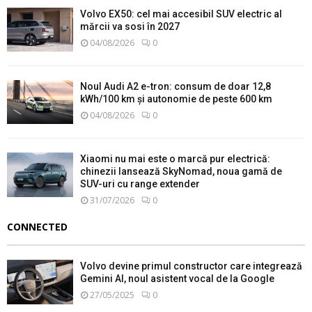
Volvo EX50: cel mai accesibil SUV electric al
mărcii va sosi în 2027
04/08/2026
0
Noul Audi A2 e-tron: consum de doar 12,8
kWh/100 km și autonomie de peste 600 km
04/08/2026
0
Xiaomi nu mai este o marcă pur electrică:
chinezii lansează SkyNomad, noua gamă de
SUV-uri cu range extender
31/07/2026
0
CONNECTED
Volvo devine primul constructor care integrează
Gemini AI, noul asistent vocal de la Google
27/05/2025
0