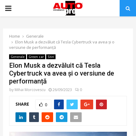
PRIMARY
MENU
Home
Generale
Elon Musk a dezvăluit că Tesla Cybertruck va avea și o
versiune de performanță
Generale
Green car
Stiri
Elon Musk a dezvăluit că Tesla
Cybertruck va avea și o versiune de
performanță
by
Mihai Morcovescu
26/09/2023
0
SHARE
0