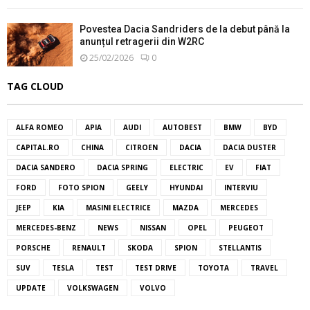
Povestea Dacia Sandriders de la debut până la
anunțul retragerii din W2RC
25/02/2026
0
TAG CLOUD
ALFA ROMEO
APIA
AUDI
AUTOBEST
BMW
BYD
CAPITAL.RO
CHINA
CITROEN
DACIA
DACIA DUSTER
DACIA SANDERO
DACIA SPRING
ELECTRIC
EV
FIAT
FORD
FOTO SPION
GEELY
HYUNDAI
INTERVIU
JEEP
KIA
MASINI ELECTRICE
MAZDA
MERCEDES
MERCEDES-BENZ
NEWS
NISSAN
OPEL
PEUGEOT
PORSCHE
RENAULT
SKODA
SPION
STELLANTIS
SUV
TESLA
TEST
TEST DRIVE
TOYOTA
TRAVEL
UPDATE
VOLKSWAGEN
VOLVO