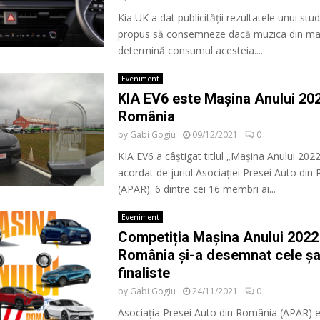
Kia UK a dat publicității rezultatele unui stud
propus să consemneze dacă muzica din ma
determină consumul acesteia....
Eveniment
KIA EV6 este Mașina Anului 202
România
by
Gabi Gogiu
09/12/2021
0
KIA EV6 a câștigat titlul „Mașina Anului 202
acordat de juriul Asociației Presei Auto di
(APAR). 6 dintre cei 16 membri ai...
Eveniment
Competiția Mașina Anului 2022 
România și-a desemnat cele ș
finaliste
by
Gabi Gogiu
24/11/2021
0
Asociația Presei Auto din România (APAR) 