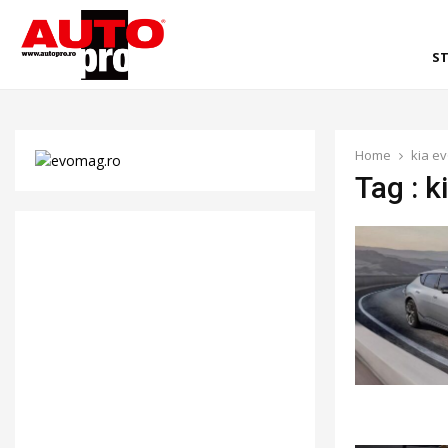
ST
Home
kia ev
Tag : k