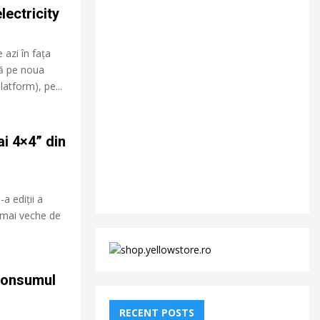
lectricity
 azi în fața
tă pe noua
atform), pe...
ai 4×4” din
-a ediții a
 mai veche de
consumul
RECENT POSTS