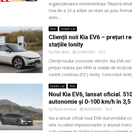
organizatoarea evenimentului “Mașina Anul
Cea de-a 23-a ediție va reuni un juriu format 
auto,...
Stiri
Green car
Clienții noii Kia EV6 – prețuri r
stațiile Ionity
by
Filip Sîrbu
22/04/2021
0
Clienții noului crossover electric Kia EV6 vor
prețuri reduse per kWh la stațiile de încărcar
curent continuu (DC) Ionity. Consorțiul Ionity,
Green car
Stiri
Noul Kia EV6, lansat oficial. 51
autonomie și 0-100 km/h în 3,
by
Florin Amariei
30/03/2021
0
Kia a lansat oficial noul EV6! Automobilul co
vine cu valori impresionante și anunță trans
sud-coreene în tărâmul mașinilor complet el