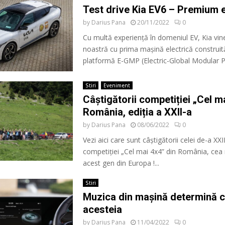
Test drive Kia EV6 – Premium e
by
Darius Pana
20/11/2022
0
Cu multă experiență în domeniul EV, Kia vine
noastră cu prima mașină electrică construi
platformă E-GMP (Electric-Global Modular Pl
Stiri
Eveniment
Câștigătorii competiției „Cel m
România, ediția a XXII-a
by
Darius Pana
08/06/2022
0
Vezi aici care sunt câștigătorii celei de-a XXII
competiției „Cel mai 4x4” din România, cea
acest gen din Europa !...
Stiri
Muzica din mașină determină 
acesteia
by
Darius Pana
11/04/2022
0