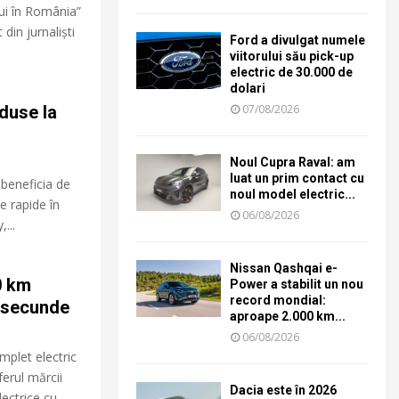
ui în România”
din jurnaliști
Ford a divulgat numele
viitorului său pick-up
electric de 30.000 de
dolari
eduse la
07/08/2026
Noul Cupra Raval: am
luat un prim contact cu
 beneficia de
noul model electric...
e rapide în
06/08/2026
...
Nissan Qashqai e-
0 km
Power a stabilit un nou
record mondial:
5 secunde
aproape 2.000 km...
06/08/2026
mplet electric
ferul mărcii
Dacia este în 2026
ectrice cu