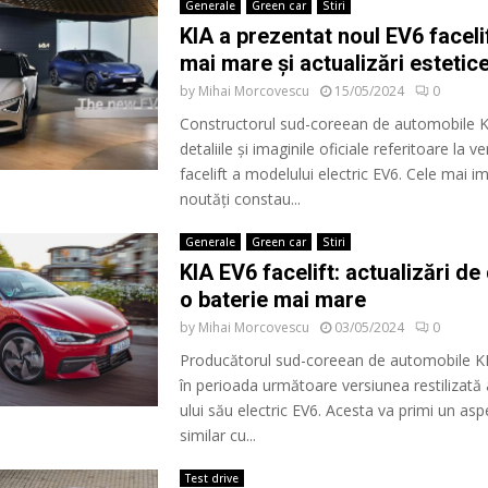
Generale
Green car
Stiri
KIA a prezentat noul EV6 facelif
mai mare și actualizări estetic
by
Mihai Morcovescu
15/05/2024
0
Constructorul sud-coreean de automobile KI
detaliile și imaginile oficiale referitoare la v
facelift a modelului electric EV6. Cele mai 
noutăți constau...
Generale
Green car
Stiri
KIA EV6 facelift: actualizări de
o baterie mai mare
by
Mihai Morcovescu
03/05/2024
0
Producătorul sud-coreean de automobile KI
în perioada următoare versiunea restilizată
ului său electric EV6. Acesta va primi un asp
similar cu...
Test drive