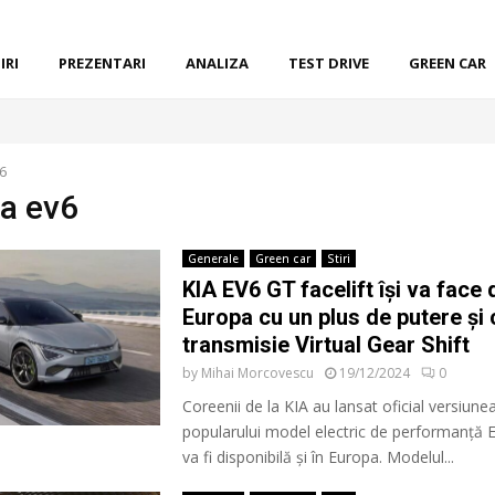
IRI
PREZENTARI
ANALIZA
TEST DRIVE
GREEN CAR
6
ia ev6
Generale
Green car
Stiri
KIA EV6 GT facelift își va face 
Europa cu un plus de putere și 
transmisie Virtual Gear Shift
by
Mihai Morcovescu
19/12/2024
0
Coreenii de la KIA au lansat oficial versiunea
popularului model electric de performanță 
va fi disponibilă și în Europa. Modelul...