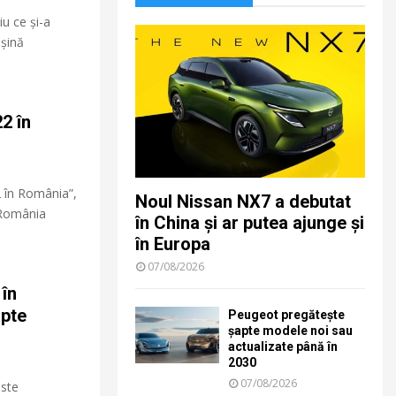
iu ce și-a
șină
2 în
2 în România”,
Noul Nissan NX7 a debutat
n România
în China și ar putea ajunge și
în Europa
07/08/2026
în
apte
Peugeot pregătește
șapte modele noi sau
actualizate până în
2030
07/08/2026
este