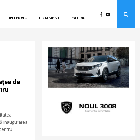
INTERVIU
COMMENT
EXTRA
ețea de
ntru
itatea
ță inaugurarea
 pentru