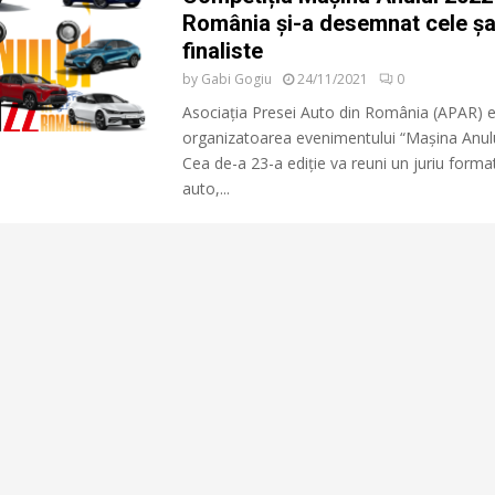
România și-a desemnat cele ș
finaliste
by
Gabi Gogiu
24/11/2021
0
Asociația Presei Auto din România (APAR) 
organizatoarea evenimentului “Mașina Anul
Cea de-a 23-a ediție va reuni un juriu format 
auto,...