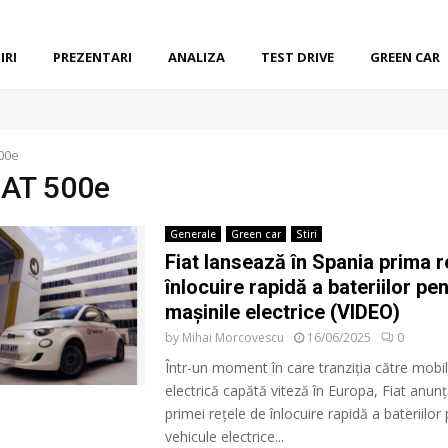
IRI
PREZENTARI
ANALIZA
TEST DRIVE
GREEN CAR
500e
FIAT 500e
Generale
Green car
Stiri
Fiat lansează în Spania prima r
înlocuire rapidă a bateriilor pe
mașinile electrice (VIDEO)
by
Mihai Morcovescu
16/06/2025
0
Într-un moment în care tranziția către mobil
electrică capătă viteză în Europa, Fiat anun
primei rețele de înlocuire rapidă a bateriilor
vehicule electrice...