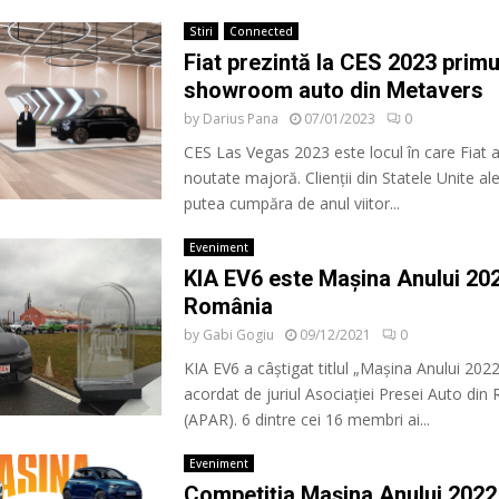
Stiri
Connected
Fiat prezintă la CES 2023 primu
showroom auto din Metavers
by
Darius Pana
07/01/2023
0
CES Las Vegas 2023 este locul în care Fiat 
noutate majoră. Clienții din Statele Unite al
putea cumpăra de anul viitor...
Eveniment
KIA EV6 este Mașina Anului 202
România
by
Gabi Gogiu
09/12/2021
0
KIA EV6 a câștigat titlul „Mașina Anului 202
acordat de juriul Asociației Presei Auto di
(APAR). 6 dintre cei 16 membri ai...
Eveniment
Competiția Mașina Anului 2022 