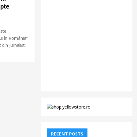
apte
este
ui în România”
din jurnaliști
RECENT POSTS