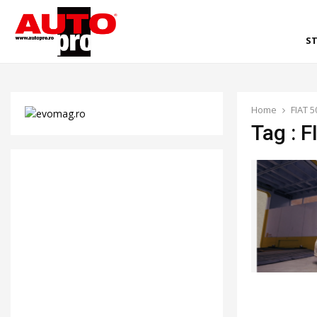
ST
Home
FIAT 
Tag : 