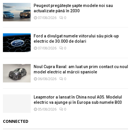
Peugeot pregătește șapte modele noi sau
actualizate până în 2030
07/08/2026
0
Ford a divulgat numele viitorului său pick-up
electric de 30.000 de dolari
07/08/2026
0
Noul Cupra Raval: am luat un prim contact cu noul
model electric al mărcii spaniole
06/08/2026
0
Leapmotor a lansat în China noul A05. Modelul
electric va ajunge și în Europa sub numele B03
05/08/2026
0
CONNECTED