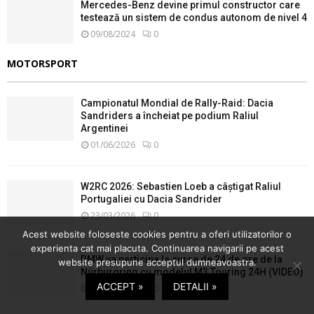
Mercedes-Benz devine primul constructor care
testează un sistem de condus autonom de nivel 4
09/08/2024
0
MOTORSPORT
Campionatul Mondial de Rally-Raid: Dacia
Sandriders a încheiat pe podium Raliul
Argentinei
01/06/2026
0
W2RC 2026: Sebastien Loeb a câștigat Raliul
Portugaliei cu Dacia Sandrider
23/03/2026
0
Acest website foloseste cookies pentru a oferi utilizatorilor o
experienta cat mai placuta. Continuarea navigarii pe acest
BMW va participa la cursa de 24 de ore de la
website presupune acceptul dumneavoastra.
Nürburgring cu modelul M3 Touring 24H (VIDEO)
ACCEPT »
DETALII »
17/03/2026
0