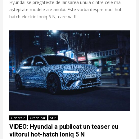
Hyundai se pregătește de lansarea unuia dintre cele mai
așteptate modele ale anului. Este vorba despre noul hot-
hatch electric Ioniq 5 N, care va fi...
Generale
Green car
Stiri
VIDEO: Hyundai a publicat un teaser cu
viitorul hot-hatch Ioniq 5 N