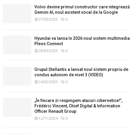
Volvo devine primul constructor care integrează
Gemini AI, noul asistent vocal de la Google
27/05/2025
0
Hyundai va lansa în 2026 noul sistem multimedia
Pleos Connect
28/03/2025
0
Grupul Stellantis a lansat noul sistem propriu de
condus autonom de nivel 3 (VIDEO)
24/02/2025
0
„În fiecare zi respingem atacuri cibernetice!”,
Frédéric Vincent, Chief Digital & Information
Officer Renault Group
12/11/2024
0