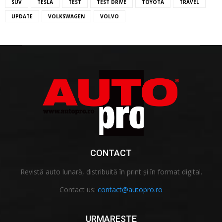
SUV
TESLA
TEST
TEST DRIVE
TOYOTA
TRAVEL
UPDATE
VOLKSWAGEN
VOLVO
CONTACT
Revistă auto lunară, distribuită în print și în format digital.
Contact us:
contact@autopro.ro
URMARESTE