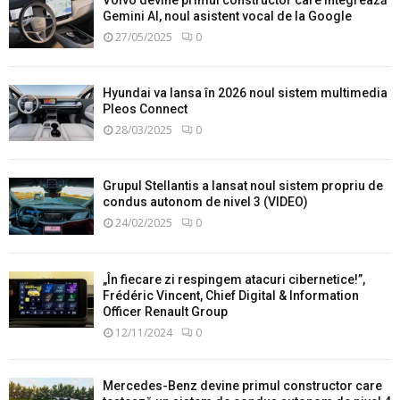
Gemini AI, noul asistent vocal de la Google
27/05/2025
0
Hyundai va lansa în 2026 noul sistem multimedia
Pleos Connect
28/03/2025
0
Grupul Stellantis a lansat noul sistem propriu de
condus autonom de nivel 3 (VIDEO)
24/02/2025
0
„În fiecare zi respingem atacuri cibernetice!”,
Frédéric Vincent, Chief Digital & Information
Officer Renault Group
12/11/2024
0
Mercedes-Benz devine primul constructor care