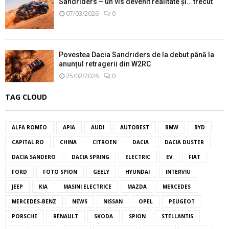
Sandriders – un vis devenit realitate și… trecut
07/03/2026
0
Povestea Dacia Sandriders de la debut până la
anunțul retragerii din W2RC
25/02/2026
0
TAG CLOUD
ALFA ROMEO
APIA
AUDI
AUTOBEST
BMW
BYD
CAPITAL.RO
CHINA
CITROEN
DACIA
DACIA DUSTER
DACIA SANDERO
DACIA SPRING
ELECTRIC
EV
FIAT
FORD
FOTO SPION
GEELY
HYUNDAI
INTERVIU
JEEP
KIA
MASINI ELECTRICE
MAZDA
MERCEDES
MERCEDES-BENZ
NEWS
NISSAN
OPEL
PEUGEOT
PORSCHE
RENAULT
SKODA
SPION
STELLANTIS