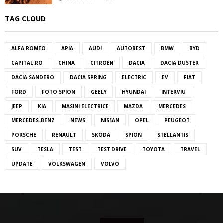
TAG CLOUD
ALFA ROMEO
APIA
AUDI
AUTOBEST
BMW
BYD
CAPITAL.RO
CHINA
CITROEN
DACIA
DACIA DUSTER
DACIA SANDERO
DACIA SPRING
ELECTRIC
EV
FIAT
FORD
FOTO SPION
GEELY
HYUNDAI
INTERVIU
JEEP
KIA
MASINI ELECTRICE
MAZDA
MERCEDES
MERCEDES-BENZ
NEWS
NISSAN
OPEL
PEUGEOT
PORSCHE
RENAULT
SKODA
SPION
STELLANTIS
SUV
TESLA
TEST
TEST DRIVE
TOYOTA
TRAVEL
UPDATE
VOLKSWAGEN
VOLVO