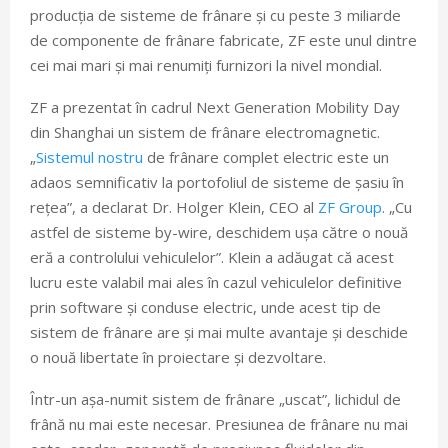
producția de sisteme de frânare și cu peste 3 miliarde
de componente de frânare fabricate, ZF este unul dintre
cei mai mari și mai renumiți furnizori la nivel mondial.
ZF a prezentat în cadrul Next Generation Mobility Day
din Shanghai un sistem de frânare electromagnetic.
„
Sistemul nostru
de frânare complet electric este un
adaos semnificativ la portofoliul de sisteme de șasiu în
rețea”, a declarat Dr. Holger Klein, CEO al
ZF Group
. „Cu
astfel de sisteme by-wire, deschidem ușa către o nouă
eră a controlului vehiculelor”. Klein a adăugat că acest
lucru este valabil mai ales în cazul vehiculelor definitive
prin software și conduse electric, unde acest tip de
sistem de frânare are și mai multe avantaje și deschide
o nouă libertate în proiectare și dezvoltare.
Într-un așa-numit sistem de frânare „uscat”, lichidul de
frână nu mai este necesar. Presiunea de frânare nu mai