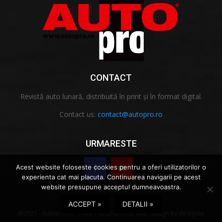
CONTACT
Revistă auto lunară, distribuită în print și în format digital.
Contact us:
contact@autopro.ro
URMARESTE
Acest website foloseste cookies pentru a oferi utilizatorilor o
experienta cat mai placuta. Continuarea navigarii pe acest
website presupune acceptul dumneavoastra.
ACCEPT »
DETALII »
@2021 - Autopro.ro. Toate repturile rezervate.
design
by
designite