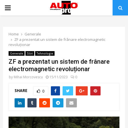
PRIMARY
MENU
Home
Generale
ZF a prezentat un sistem de frânare electromagnetic
revoluționar
Generale
Stiri
Tehnologie
ZF a prezentat un sistem de frânare
electromagnetic revoluționar
by
Mihai Morcovescu
15/11/2023
0
SHARE
0