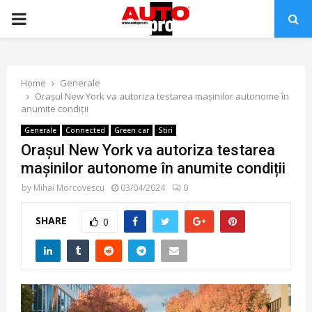
PRIMARY
MENU
Home
Generale
Orașul New York va autoriza testarea mașinilor autonome în
anumite condiții
Generale
Connected
Green car
Stiri
Orașul New York va autoriza testarea
mașinilor autonome în anumite condiții
by
Mihai Morcovescu
03/04/2024
0
SHARE
0