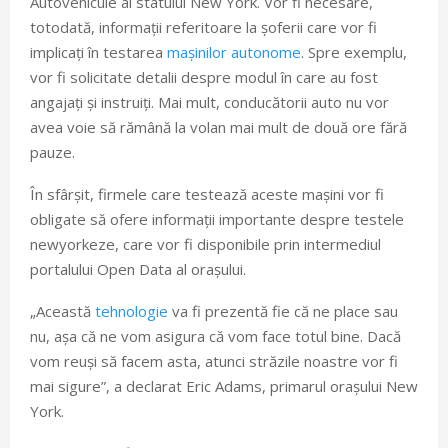
Autovehicule al statului New York. Vor fi necesare,
totodată, informații referitoare la șoferii care vor fi
implicați în testarea
mașinilor autonome
. Spre exemplu,
vor fi solicitate detalii despre modul în care au fost
angajați și instruiți. Mai mult, conducătorii auto nu vor
avea voie să rămână la volan mai mult de două ore fără
pauze.
În sfârșit, firmele care testează aceste mașini vor fi
obligate să ofere informații importante despre testele
newyorkeze, care vor fi disponibile prin intermediul
portalului Open Data al orașului.
„Această
tehnologie
va fi prezentă fie că ne place sau
nu, așa că ne vom asigura că vom face totul bine. Dacă
vom reuși să facem asta, atunci străzile noastre vor fi
mai sigure”, a declarat Eric Adams, primarul orașului New
York.