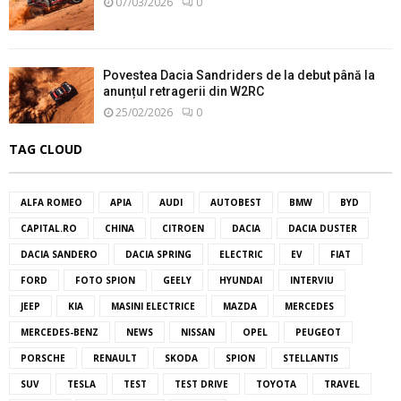
07/03/2026
0
Povestea Dacia Sandriders de la debut până la
anunțul retragerii din W2RC
25/02/2026
0
TAG CLOUD
ALFA ROMEO
APIA
AUDI
AUTOBEST
BMW
BYD
CAPITAL.RO
CHINA
CITROEN
DACIA
DACIA DUSTER
DACIA SANDERO
DACIA SPRING
ELECTRIC
EV
FIAT
FORD
FOTO SPION
GEELY
HYUNDAI
INTERVIU
JEEP
KIA
MASINI ELECTRICE
MAZDA
MERCEDES
MERCEDES-BENZ
NEWS
NISSAN
OPEL
PEUGEOT
PORSCHE
RENAULT
SKODA
SPION
STELLANTIS
SUV
TESLA
TEST
TEST DRIVE
TOYOTA
TRAVEL