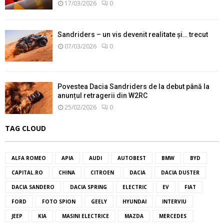
17/03/2026
0
Sandriders – un vis devenit realitate și… trecut
07/03/2026
0
Povestea Dacia Sandriders de la debut până la
anunțul retragerii din W2RC
25/02/2026
0
TAG CLOUD
ALFA ROMEO
APIA
AUDI
AUTOBEST
BMW
BYD
CAPITAL.RO
CHINA
CITROEN
DACIA
DACIA DUSTER
DACIA SANDERO
DACIA SPRING
ELECTRIC
EV
FIAT
FORD
FOTO SPION
GEELY
HYUNDAI
INTERVIU
JEEP
KIA
MASINI ELECTRICE
MAZDA
MERCEDES