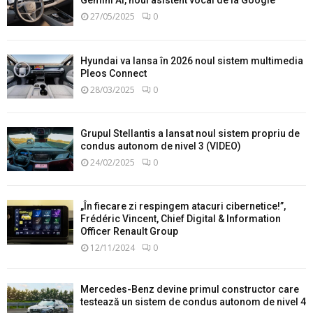
Gemini AI, noul asistent vocal de la Google
27/05/2025
0
Hyundai va lansa în 2026 noul sistem multimedia
Pleos Connect
28/03/2025
0
Grupul Stellantis a lansat noul sistem propriu de
condus autonom de nivel 3 (VIDEO)
24/02/2025
0
„În fiecare zi respingem atacuri cibernetice!”,
Frédéric Vincent, Chief Digital & Information
Officer Renault Group
12/11/2024
0
Mercedes-Benz devine primul constructor care
testează un sistem de condus autonom de nivel 4