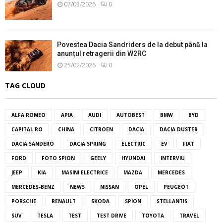
07/03/2026
0
Povestea Dacia Sandriders de la debut până la
anunțul retragerii din W2RC
25/02/2026
0
TAG CLOUD
ALFA ROMEO
APIA
AUDI
AUTOBEST
BMW
BYD
CAPITAL.RO
CHINA
CITROEN
DACIA
DACIA DUSTER
DACIA SANDERO
DACIA SPRING
ELECTRIC
EV
FIAT
FORD
FOTO SPION
GEELY
HYUNDAI
INTERVIU
JEEP
KIA
MASINI ELECTRICE
MAZDA
MERCEDES
MERCEDES-BENZ
NEWS
NISSAN
OPEL
PEUGEOT
PORSCHE
RENAULT
SKODA
SPION
STELLANTIS
SUV
TESLA
TEST
TEST DRIVE
TOYOTA
TRAVEL