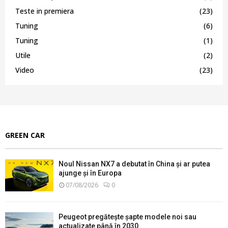
Teste in premiera
(23)
Tuning
(6)
Tuning
(1)
Utile
(2)
Video
(23)
GREEN CAR
Noul Nissan NX7 a debutat în China și ar putea
ajunge și în Europa
07/08/2026
0
Peugeot pregătește șapte modele noi sau
actualizate până în 2030