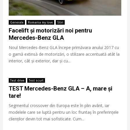
Generale
Romania my love
Stiri
Facelift și motorizări noi pentru
Mercedes-Benz GLA
Noul Mercedes-Benz GLA începe primăvara anului 2017 cu
o gamă extinsă de motorizări, o stilizare accentuată atât la
interior, cât și exterior, dar și cu...
Test drive
Test scurt
TEST Mercedes-Benz GLA – A, mare și
tare!
Segmentul crossover din Europa este în plin avânt, iar
modelele care se luptă pentru un loc fruntaș în preferințele
clienților devin tot mai sofisticate. Cum...