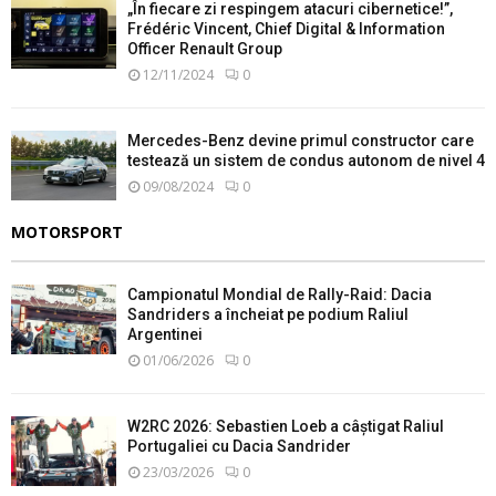
„În fiecare zi respingem atacuri cibernetice!”,
Frédéric Vincent, Chief Digital & Information
Officer Renault Group
12/11/2024
0
Mercedes-Benz devine primul constructor care
testează un sistem de condus autonom de nivel 4
09/08/2024
0
MOTORSPORT
Campionatul Mondial de Rally-Raid: Dacia
Sandriders a încheiat pe podium Raliul
Argentinei
01/06/2026
0
W2RC 2026: Sebastien Loeb a câștigat Raliul
Portugaliei cu Dacia Sandrider
23/03/2026
0