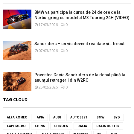
BMW va participa la cursa de 24 de ore de la
Nürburgring cu modelul M3 Touring 24H (VIDEO)
17/03/2026
0
Sandriders – un vis devenit realitate și… trecut
07/03/2026
0
Povestea Dacia Sandriders de la debut până la
anunțul retragerii din W2RC
25/02/2026
0
TAG CLOUD
ALFA ROMEO
APIA
AUDI
AUTOBEST
BMW
BYD
CAPITAL.RO
CHINA
CITROEN
DACIA
DACIA DUSTER