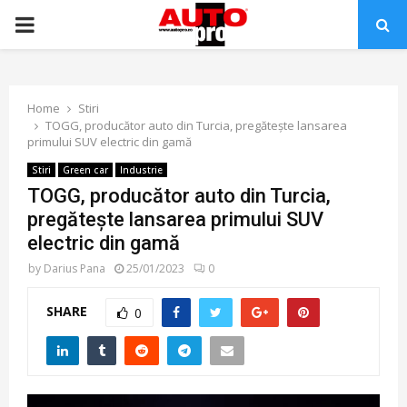
PRIMARY
MENU
Home
Stiri
TOGG, producător auto din Turcia, pregătește lansarea
primului SUV electric din gamă
Stiri
Green car
Industrie
TOGG, producător auto din Turcia,
pregătește lansarea primului SUV
electric din gamă
by
Darius Pana
25/01/2023
0
SHARE
0