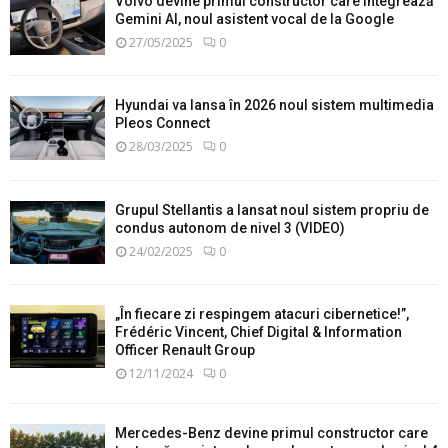
Volvo devine primul constructor care integrează
Gemini AI, noul asistent vocal de la Google
27/05/2025
0
Hyundai va lansa în 2026 noul sistem multimedia
Pleos Connect
28/03/2025
0
Grupul Stellantis a lansat noul sistem propriu de
condus autonom de nivel 3 (VIDEO)
24/02/2025
0
„În fiecare zi respingem atacuri cibernetice!”,
Frédéric Vincent, Chief Digital & Information
Officer Renault Group
12/11/2024
0
Mercedes-Benz devine primul constructor care