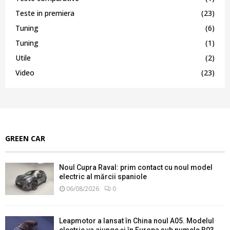
Teste in premiera
(23)
Tuning
(6)
Tuning
(1)
Utile
(2)
Video
(23)
GREEN CAR
Noul Cupra Raval: prim contact cu noul model
electric al mărcii spaniole
06/08/2026
0
Leapmotor a lansat în China noul A05. Modelul
electric va ajunge și în Europa sub numele B03