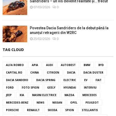
Sandriders – un vis devenit realitate și… trecut
07/03/2026
0
Povestea Dacia Sandriders de la debut până la
anunțul retragerii din W2RC
25/02/2026
0
TAG CLOUD
ALFA ROMEO
APIA
AUDI
AUTOBEST
BMW
BYD
CAPITAL.RO
CHINA
CITROEN
DACIA
DACIA DUSTER
DACIA SANDERO
DACIA SPRING
ELECTRIC
EV
FIAT
FORD
FOTO SPION
GEELY
HYUNDAI
INTERVIU
JEEP
KIA
MASINI ELECTRICE
MAZDA
MERCEDES
MERCEDES-BENZ
NEWS
NISSAN
OPEL
PEUGEOT
PORSCHE
RENAULT
SKODA
SPION
STELLANTIS