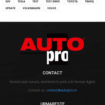
SUV
TESLA
TEST
TEST DRIVE
TOYOTA
TRAVEL
UPDATE
VOLKSWAGEN
VOLVO
CONTACT
Revistă auto lunară, distribuită în print și în format digital.
Contact us:
contact@autopro.ro
URMARESTE