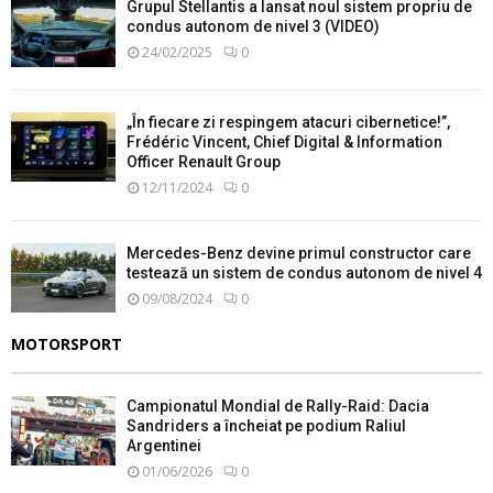
Grupul Stellantis a lansat noul sistem propriu de
condus autonom de nivel 3 (VIDEO)
24/02/2025
0
„În fiecare zi respingem atacuri cibernetice!”,
Frédéric Vincent, Chief Digital & Information
Officer Renault Group
12/11/2024
0
Mercedes-Benz devine primul constructor care
testează un sistem de condus autonom de nivel 4
09/08/2024
0
MOTORSPORT
Campionatul Mondial de Rally-Raid: Dacia
Sandriders a încheiat pe podium Raliul
Argentinei
01/06/2026
0