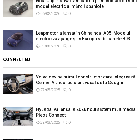
Noul Cupra Raval: am luat un prim contact cu noul
model electric al mărcii spaniole
06/08/2026
0
Leapmotor a lansat în China noul A05. Modelul
electric va ajunge și în Europa sub numele B03
05/08/2026
0
CONNECTED
Volvo devine primul constructor care integrează
Gemini AI, noul asistent vocal de la Google
27/05/2025
0
Hyundai va lansa în 2026 noul sistem multimedia
Pleos Connect
28/03/2025
0