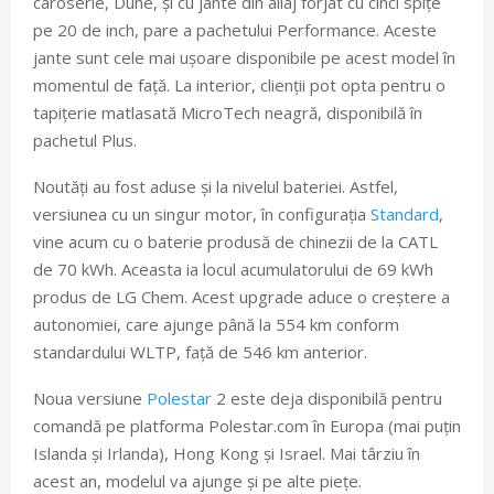
caroserie, Dune, și cu jante din aliaj forjat cu cinci spițe
pe 20 de inch, pare a pachetului Performance. Aceste
jante sunt cele mai ușoare disponibile pe acest model în
momentul de față. La interior, clienții pot opta pentru o
tapițerie matlasată MicroTech neagră, disponibilă în
pachetul Plus.
Noutăți au fost aduse și la nivelul bateriei. Astfel,
versiunea cu un singur motor, în configurația
Standard
,
vine acum cu o baterie produsă de chinezii de la CATL
de 70 kWh. Aceasta ia locul acumulatorului de 69 kWh
produs de LG Chem. Acest upgrade aduce o creștere a
autonomiei, care ajunge până la 554 km conform
standardului WLTP, față de 546 km anterior.
Noua versiune
Polestar
2 este deja disponibilă pentru
comandă pe platforma Polestar.com în Europa (mai puțin
Islanda și Irlanda), Hong Kong și Israel. Mai târziu în
acest an, modelul va ajunge și pe alte piețe.