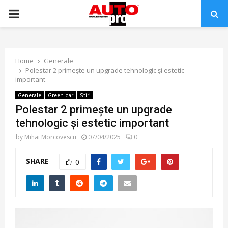
PRIMARY
MENU
Home
Generale
Polestar 2 primește un upgrade tehnologic și estetic
important
Generale
Green car
Stiri
Polestar 2 primește un upgrade
tehnologic și estetic important
by
Mihai Morcovescu
07/04/2025
0
SHARE
0