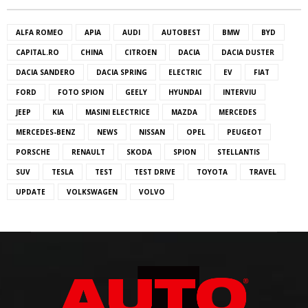
ALFA ROMEO
APIA
AUDI
AUTOBEST
BMW
BYD
CAPITAL.RO
CHINA
CITROEN
DACIA
DACIA DUSTER
DACIA SANDERO
DACIA SPRING
ELECTRIC
EV
FIAT
FORD
FOTO SPION
GEELY
HYUNDAI
INTERVIU
JEEP
KIA
MASINI ELECTRICE
MAZDA
MERCEDES
MERCEDES-BENZ
NEWS
NISSAN
OPEL
PEUGEOT
PORSCHE
RENAULT
SKODA
SPION
STELLANTIS
SUV
TESLA
TEST
TEST DRIVE
TOYOTA
TRAVEL
UPDATE
VOLKSWAGEN
VOLVO