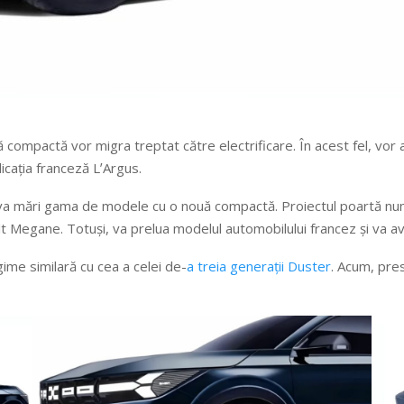
compactă vor migra treptat către electrificare. În acest fel, vor
licația franceză LʼArgus.
își va mări gama de modele cu o nouă compactă. Proiectul poartă n
ult Megane. Totuși, va prelua modelul automobilului francez și va a
ime similară cu cea a celei de-
a treia generații Duster
. Acum, pre