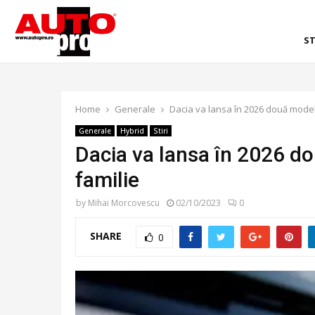
ST
Home
Generale
Dacia va lansa în 2026 două model
Generale
Hybrid
Stiri
Dacia va lansa în 2026 d
familie
by
Mihai Morcovescu
02/10/2023
0
SHARE
0