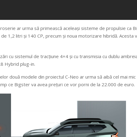
aroserie ar urma să primească aceleași sisteme de propulsie ca B
de 1,2 litri și 140 CP, precum și noua motorizare hibridă. Acesta v
ări cu sistemul de tracțiune 4×4 și cu transmisia cu dublu ambrei
.8 Hybrid plug-in.
e celor două modele din proiectul C-Neo ar urma să aibă cel mai mic 
imp ce Bigster va avea prețuri ce vor porni de la 22.000 de euro.