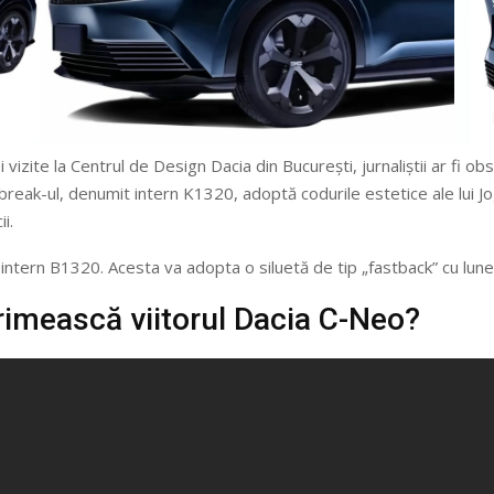
i vizite la Centrul de Design Dacia din București, jurnaliștii ar fi 
break-ul, denumit intern K1320, adoptă codurile estetice ale lui Jo
i.
 intern B1320. Acesta va adopta o siluetă de tip „fastback” cu lunet
rimească viitorul Dacia C-Neo?