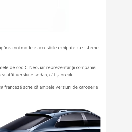
 apărea noi modele accesibile echipate cu sisteme
umele de cod C-Neo, iar reprezentanții companiei
vea atât versiune sedan, cât și break.
sa franceză scrie că ambele versiuni de caroserie