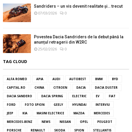
Sandriders – un vis devenit realitate și… trecut
07/03/2026
0
Povestea Dacia Sandriders de la debut până la
anunțul retragerii din W2RC
25/02/2026
0
TAG CLOUD
ALFA ROMEO
APIA
AUDI
AUTOBEST
BMW
BYD
CAPITAL.RO
CHINA
CITROEN
DACIA
DACIA DUSTER
DACIA SANDERO
DACIA SPRING
ELECTRIC
EV
FIAT
FORD
FOTO SPION
GEELY
HYUNDAI
INTERVIU
JEEP
KIA
MASINI ELECTRICE
MAZDA
MERCEDES
MERCEDES-BENZ
NEWS
NISSAN
OPEL
PEUGEOT
PORSCHE
RENAULT
SKODA
SPION
STELLANTIS