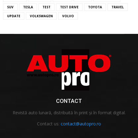
SUV
TESLA
TEST
TEST DRIVE
TOYOTA
TRAVEL
UPDATE
VOLKSWAGEN
VOLVO
CONTACT
Revistă auto lunară, distribuită în print și în format digital.
Contact us:
contact@autopro.ro