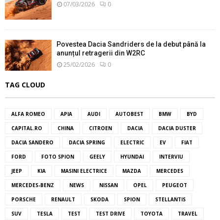
07/03/2026
0
Povestea Dacia Sandriders de la debut până la
anunțul retragerii din W2RC
25/02/2026
0
TAG CLOUD
ALFA ROMEO
APIA
AUDI
AUTOBEST
BMW
BYD
CAPITAL.RO
CHINA
CITROEN
DACIA
DACIA DUSTER
DACIA SANDERO
DACIA SPRING
ELECTRIC
EV
FIAT
FORD
FOTO SPION
GEELY
HYUNDAI
INTERVIU
JEEP
KIA
MASINI ELECTRICE
MAZDA
MERCEDES
MERCEDES-BENZ
NEWS
NISSAN
OPEL
PEUGEOT
PORSCHE
RENAULT
SKODA
SPION
STELLANTIS
SUV
TESLA
TEST
TEST DRIVE
TOYOTA
TRAVEL