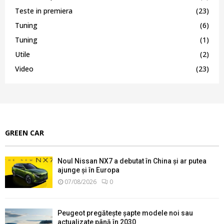
Teste in premiera
(23)
Tuning
(6)
Tuning
(1)
Utile
(2)
Video
(23)
GREEN CAR
Noul Nissan NX7 a debutat în China și ar putea
ajunge și în Europa
07/08/2026
0
Peugeot pregătește șapte modele noi sau
actualizate până în 2030