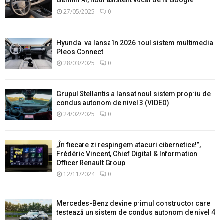
Gemini AI, noul asistent vocal de la Google
27/05/2025
0
Hyundai va lansa în 2026 noul sistem multimedia
Pleos Connect
28/03/2025
0
Grupul Stellantis a lansat noul sistem propriu de
condus autonom de nivel 3 (VIDEO)
24/02/2025
0
„În fiecare zi respingem atacuri cibernetice!”,
Frédéric Vincent, Chief Digital & Information
Officer Renault Group
12/11/2024
0
Mercedes-Benz devine primul constructor care
testează un sistem de condus autonom de nivel 4