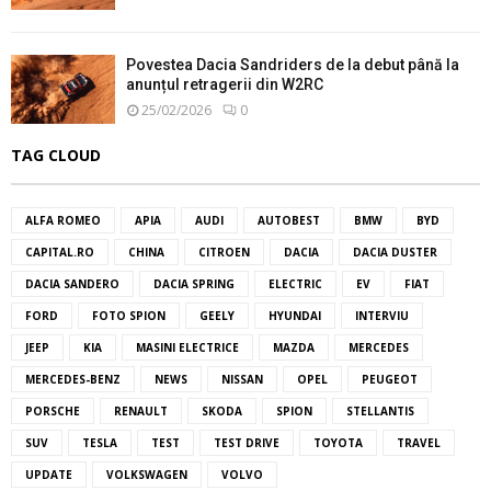
Povestea Dacia Sandriders de la debut până la
anunțul retragerii din W2RC
25/02/2026
0
TAG CLOUD
ALFA ROMEO
APIA
AUDI
AUTOBEST
BMW
BYD
CAPITAL.RO
CHINA
CITROEN
DACIA
DACIA DUSTER
DACIA SANDERO
DACIA SPRING
ELECTRIC
EV
FIAT
FORD
FOTO SPION
GEELY
HYUNDAI
INTERVIU
JEEP
KIA
MASINI ELECTRICE
MAZDA
MERCEDES
MERCEDES-BENZ
NEWS
NISSAN
OPEL
PEUGEOT
PORSCHE
RENAULT
SKODA
SPION
STELLANTIS
SUV
TESLA
TEST
TEST DRIVE
TOYOTA
TRAVEL
UPDATE
VOLKSWAGEN
VOLVO