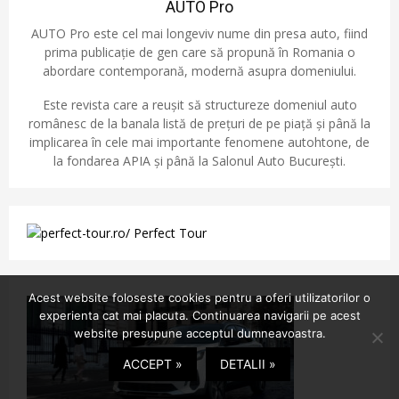
AUTO Pro
AUTO Pro este cel mai longeviv nume din presa auto, fiind
prima publicație de gen care să propună în Romania o
abordare contemporană, modernă asupra domeniului.
Este revista care a reușit să structureze domeniul auto
românesc de la banala listă de prețuri de pe piață și până la
implicarea în cele mai importante fenomene autohtone, de
la fondarea APIA și până la Salonul Auto București.
Acest website foloseste cookies pentru a oferi utilizatorilor o
experienta cat mai placuta. Continuarea navigarii pe acest
website presupune acceptul dumneavoastra.
ACCEPT »
DETALII »