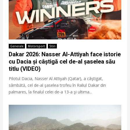
Generale
Motorsport
Stiri
Dakar 2026: Nasser Al-Attiyah face istorie
cu Dacia și câștigă cel de-al șaselea său
titlu (VIDEO)
Pilotul Dacia, Nasser Al Attiyah (Qatar), a câştigat,
sâmbătă, cel de-al şaselea trofeu în Raliul Dakar din
palmares, la finalul celei de-a 13-a şi ultima...