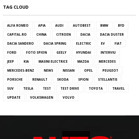
TAG CLOUD
ALFA ROMEO
APIA
AUDI
AUTOBEST
BMW
BYD
CAPITAL.RO
CHINA
CITROEN
DACIA
DACIA DUSTER
DACIA SANDERO
DACIA SPRING
ELECTRIC
EV
FIAT
FORD
FOTO SPION
GEELY
HYUNDAI
INTERVIU
JEEP
KIA
MASINI ELECTRICE
MAZDA
MERCEDES
MERCEDES-BENZ
NEWS
NISSAN
OPEL
PEUGEOT
PORSCHE
RENAULT
SKODA
SPION
STELLANTIS
SUV
TESLA
TEST
TEST DRIVE
TOYOTA
TRAVEL
UPDATE
VOLKSWAGEN
VOLVO