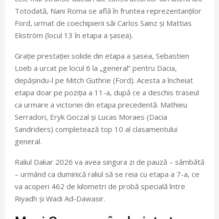
Totodată, Nani Roma se află în fruntea reprezentanților
Ford, urmat de coechipierii săi Carlos Sainz și Mattias
Ekström (locul 13 în etapa a șasea).
Grație prestației solide din etapa a șasea, Sebastien
Loeb a urcat pe locul 6 la „general” pentru Dacia,
depășindu-l pe Mitch Guthrie (Ford). Acesta a încheiat
etapa doar pe poziția a 11-a, după ce a deschis traseul
ca urmare a victoriei din etapa precedentă. Mathieu
Serradori, Eryk Goczal și Lucas Moraes (Dacia
Sandriders) completează top 10 al clasamentului
general.
Raliul Dakar 2026 va avea singura zi de pauză – sâmbătă
– urmând ca duminică raliul să se reia cu etapa a 7-a, ce
va acoperi 462 de kilometri de probă specială între
Riyadh și Wadi Ad-Dawasir.