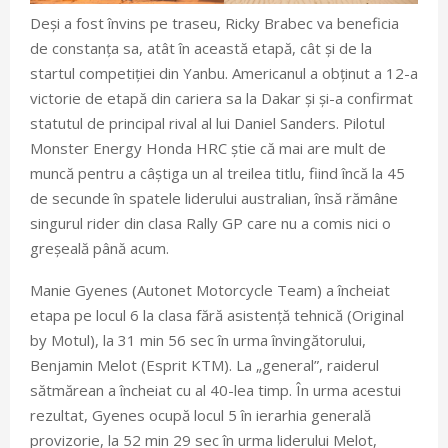
Deși a fost învins pe traseu, Ricky Brabec va beneficia
de constanța sa, atât în această etapă, cât și de la
startul competiției din Yanbu. Americanul a obținut a 12-a
victorie de etapă din cariera sa la Dakar și și-a confirmat
statutul de principal rival al lui Daniel Sanders. Pilotul
Monster Energy Honda HRC știe că mai are mult de
muncă pentru a câștiga un al treilea titlu, fiind încă la 45
de secunde în spatele liderului australian, însă rămâne
singurul rider din clasa Rally GP care nu a comis nici o
greșeală până acum.
Manie Gyenes (Autonet Motorcycle Team) a încheiat
etapa pe locul 6 la clasa fără asistență tehnică (Original
by Motul), la 31 min 56 sec în urma învingătorului,
Benjamin Melot (Esprit KTM). La „general”, raiderul
sătmărean a încheiat cu al 40-lea timp. În urma acestui
rezultat, Gyenes ocupă locul 5 în ierarhia generală
provizorie, la 52 min 29 sec în urma liderului Melot,