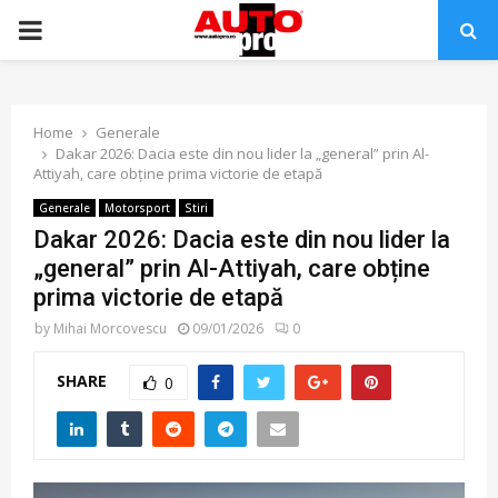
PRIMARY
MENU
Home
Generale
Dakar 2026: Dacia este din nou lider la „general” prin Al-
Attiyah, care obține prima victorie de etapă
Generale
Motorsport
Stiri
Dakar 2026: Dacia este din nou lider la
„general” prin Al-Attiyah, care obține
prima victorie de etapă
by
Mihai Morcovescu
09/01/2026
0
SHARE
0