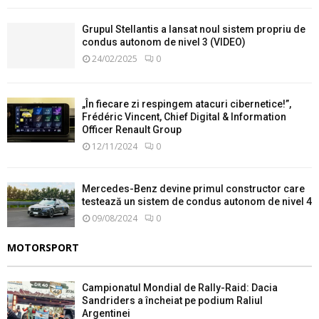
Grupul Stellantis a lansat noul sistem propriu de
condus autonom de nivel 3 (VIDEO)
24/02/2025
0
„În fiecare zi respingem atacuri cibernetice!”,
Frédéric Vincent, Chief Digital & Information
Officer Renault Group
12/11/2024
0
Mercedes-Benz devine primul constructor care
testează un sistem de condus autonom de nivel 4
09/08/2024
0
MOTORSPORT
Campionatul Mondial de Rally-Raid: Dacia
Sandriders a încheiat pe podium Raliul
Argentinei