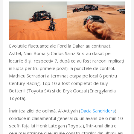
Evoluțiile fluctuante ale Ford la Dakar au continuat.
Astfel, Nani Roma și Carlos Sainz Sr s-au clasat pe
locurile 6 și, respectiv 7, după ce au fost rareori implicați
în lupta pentru primele poziții la punctele de control.
Mathieu Serradori a terminat etapa pe locul 8 pentru
Century Racing. Top 10 a fost completat de Guy
Botterill (Toyota SA) și de Eryk Goczal (Energylandia
Toyota).
Înaintea zilei de odihnă, Al-Attiyah (
Dacia Sandriders
)
conduce în clasamentul general cu un avans de 6 min 10
sec în fața lui Henk Lategan (Toyota), într-unul dintre
cele mai strânse dueluri ale constructorilor din ultimii ani.