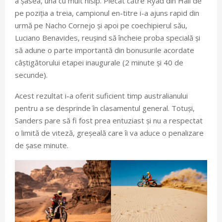
a șasea, una cu mult nisip. Plecat către Ryad din Hail de
pe poziția a treia, campionul en-titre i-a ajuns rapid din
urmă pe Nacho Cornejo și apoi pe coechipierul său,
Luciano Benavides, reușind să încheie proba specială și
să adune o parte importantă din bonusurile acordate
câștigătorului etapei inaugurale (2 minute și 40 de
secunde).
Acest rezultat i-a oferit suficient timp australianului
pentru a se desprinde în clasamentul general. Totuși,
Sanders pare să fi fost prea entuziast și nu a respectat
o limită de viteză, greșeală care îi va aduce o penalizare
de șase minute.