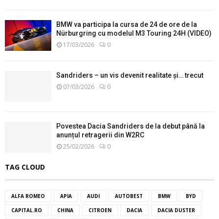
BMW va participa la cursa de 24 de ore de la
Nürburgring cu modelul M3 Touring 24H (VIDEO)
17/03/2026
0
Sandriders – un vis devenit realitate și… trecut
07/03/2026
0
Povestea Dacia Sandriders de la debut până la
anunțul retragerii din W2RC
25/02/2026
0
TAG CLOUD
ALFA ROMEO
APIA
AUDI
AUTOBEST
BMW
BYD
CAPITAL.RO
CHINA
CITROEN
DACIA
DACIA DUSTER