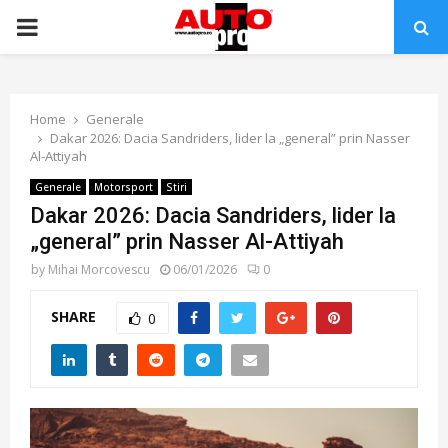
PRIMARY
MENU
Home
Generale
Dakar 2026: Dacia Sandriders, lider la „general” prin Nasser
Al-Attiyah
Generale
Motorsport
Stiri
Dakar 2026: Dacia Sandriders, lider la
„general” prin Nasser Al-Attiyah
by
Mihai Morcovescu
06/01/2026
0
SHARE
0