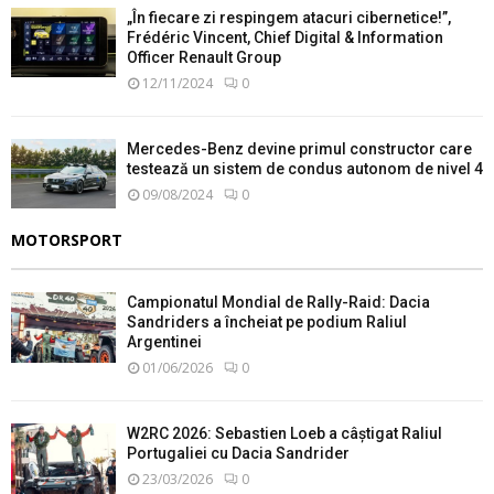
„În fiecare zi respingem atacuri cibernetice!”,
Frédéric Vincent, Chief Digital & Information
Officer Renault Group
12/11/2024
0
Mercedes-Benz devine primul constructor care
testează un sistem de condus autonom de nivel 4
09/08/2024
0
MOTORSPORT
Campionatul Mondial de Rally-Raid: Dacia
Sandriders a încheiat pe podium Raliul
Argentinei
01/06/2026
0
W2RC 2026: Sebastien Loeb a câștigat Raliul
Portugaliei cu Dacia Sandrider
23/03/2026
0