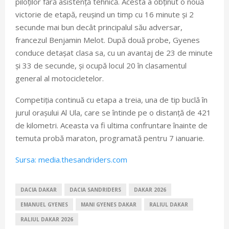
piloților fără asistență tehnică. Acesta a obținut o nouă
victorie de etapă, reușind un timp cu 16 minute și 2
secunde mai bun decât principalul său adversar,
francezul Benjamin Melot. După două probe, Gyenes
conduce detașat clasa sa, cu un avantaj de 23 de minute
și 33 de secunde, și ocupă locul 20 în clasamentul
general al motocicletelor.
Competiția continuă cu etapa a treia, una de tip buclă în
jurul orașului Al Ula, care se întinde pe o distanță de 421
de kilometri. Aceasta va fi ultima confruntare înainte de
temuta probă maraton, programată pentru 7 ianuarie.
Sursa: media.thesandriders.com
DACIA DAKAR
DACIA SANDRIDERS
DAKAR 2026
EMANUEL GYENES
MANI GYENES DAKAR
RALIUL DAKAR
RALIUL DAKAR 2026