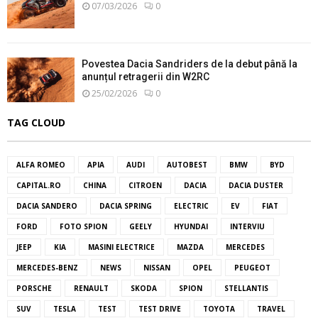
07/03/2026
0
Povestea Dacia Sandriders de la debut până la
anunțul retragerii din W2RC
25/02/2026
0
TAG CLOUD
ALFA ROMEO
APIA
AUDI
AUTOBEST
BMW
BYD
CAPITAL.RO
CHINA
CITROEN
DACIA
DACIA DUSTER
DACIA SANDERO
DACIA SPRING
ELECTRIC
EV
FIAT
FORD
FOTO SPION
GEELY
HYUNDAI
INTERVIU
JEEP
KIA
MASINI ELECTRICE
MAZDA
MERCEDES
MERCEDES-BENZ
NEWS
NISSAN
OPEL
PEUGEOT
PORSCHE
RENAULT
SKODA
SPION
STELLANTIS
SUV
TESLA
TEST
TEST DRIVE
TOYOTA
TRAVEL