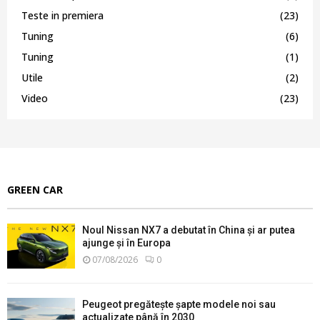
Teste in premiera
(23)
Tuning
(6)
Tuning
(1)
Utile
(2)
Video
(23)
GREEN CAR
Noul Nissan NX7 a debutat în China și ar putea
ajunge și în Europa
07/08/2026
0
Peugeot pregătește șapte modele noi sau
actualizate până în 2030