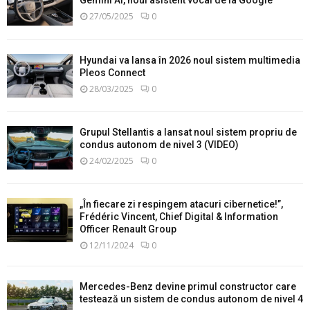
Gemini AI, noul asistent vocal de la Google
27/05/2025
0
Hyundai va lansa în 2026 noul sistem multimedia
Pleos Connect
28/03/2025
0
Grupul Stellantis a lansat noul sistem propriu de
condus autonom de nivel 3 (VIDEO)
24/02/2025
0
„În fiecare zi respingem atacuri cibernetice!”,
Frédéric Vincent, Chief Digital & Information
Officer Renault Group
12/11/2024
0
Mercedes-Benz devine primul constructor care
testează un sistem de condus autonom de nivel 4