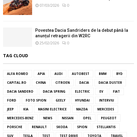
07/03/2026
0
Povestea Dacia Sandriders de la debut până la
anunțul retragerii din W2RC
25/02/2026
0
TAG CLOUD
ALFA ROMEO
APIA
AUDI
AUTOBEST
BMW
BYD
CAPITAL.RO
CHINA
CITROEN
DACIA
DACIA DUSTER
DACIA SANDERO
DACIA SPRING
ELECTRIC
EV
FIAT
FORD
FOTO SPION
GEELY
HYUNDAI
INTERVIU
JEEP
KIA
MASINI ELECTRICE
MAZDA
MERCEDES
MERCEDES-BENZ
NEWS
NISSAN
OPEL
PEUGEOT
PORSCHE
RENAULT
SKODA
SPION
STELLANTIS
SUV
TESLA
TEST
TEST DRIVE
TOYOTA
TRAVEL