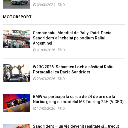
09/08/2024
0
MOTORSPORT
Campionatul Mondial de Rally-Raid: Dacia
Sandriders a încheiat pe podium Raliul
Argentinei
01/06/2026
0
W2RC 2026: Sebastien Loeb a câștigat Raliul
Portugaliei cu Dacia Sandrider
23/03/2026
0
BMW va participa la cursa de 24 de ore de la
Nürburgring cu modelul M3 Touring 24H (VIDEO)
17/03/2026
0
Sandriders – un vis devenit realitate și… trecut