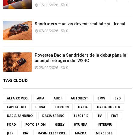
17/03/2026
0
Sandriders – un vis devenit realitate și… trecut
07/03/2026
0
Povestea Dacia Sandriders de la debut până la
anunțul retragerii din W2RC
25/02/2026
0
TAG CLOUD
ALFA ROMEO
APIA
AUDI
AUTOBEST
BMW
BYD
CAPITAL.RO
CHINA
CITROEN
DACIA
DACIA DUSTER
DACIA SANDERO
DACIA SPRING
ELECTRIC
EV
FIAT
FORD
FOTO SPION
GEELY
HYUNDAI
INTERVIU
JEEP
KIA
MASINI ELECTRICE
MAZDA
MERCEDES