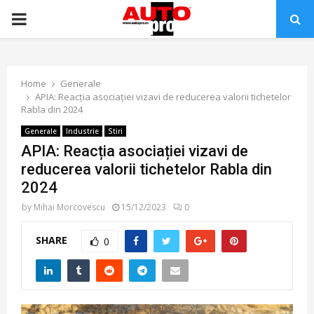
PRIMARY
MENU
Home
Generale
APIA: Reacția asociației vizavi de reducerea valorii tichetelor
Rabla din 2024
Generale
Industrie
Stiri
APIA: Reacția asociației vizavi de
reducerea valorii tichetelor Rabla din
2024
by
Mihai Morcovescu
15/12/2023
0
SHARE
0