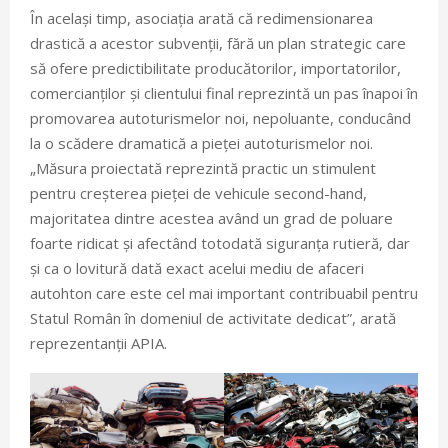
În același timp, asociația arată că redimensionarea
drastică a acestor subvenții, fără un plan strategic care
să ofere predictibilitate producătorilor, importatorilor,
comercianților și clientului final reprezintă un pas înapoi în
promovarea autoturismelor noi, nepoluante, conducând
la o scădere dramatică a pieței autoturismelor noi.
„Măsura proiectată reprezintă practic un stimulent
pentru creșterea pieței de vehicule second-hand,
majoritatea dintre acestea având un grad de poluare
foarte ridicat și afectând totodată siguranța rutieră, dar
și ca o lovitură dată exact acelui mediu de afaceri
autohton care este cel mai important contribuabil pentru
Statul Român în domeniul de activitate dedicat”, arată
reprezentanții APIA.