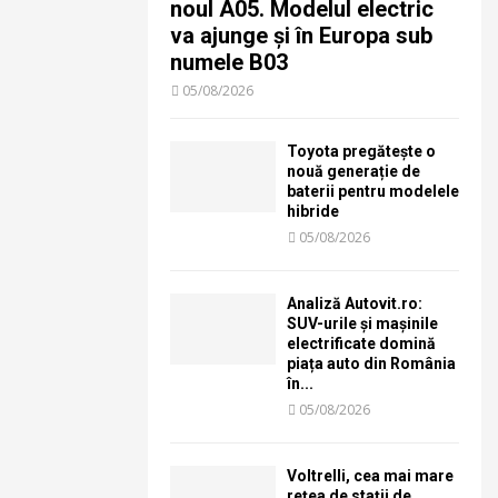
noul A05. Modelul electric
va ajunge și în Europa sub
numele B03
05/08/2026
Toyota pregătește o
nouă generație de
baterii pentru modelele
hibride
05/08/2026
Analiză Autovit.ro:
SUV-urile și mașinile
electrificate domină
piața auto din România
în...
05/08/2026
Voltrelli, cea mai mare
rețea de stații de