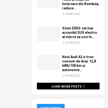
încărcare din România,
reduce...
04/08/2026
Volvo EX50: cel mai
accesibil SUV electric
al mărcii va sosi în...
04/08/2026
Noul Audi A2 e-tron:
consum de doar 12,8
kWh/100 km și
autonomie...
04/08/2026
LOAD MORE POSTS