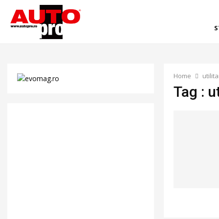
S
Home
utilita
Tag : ut