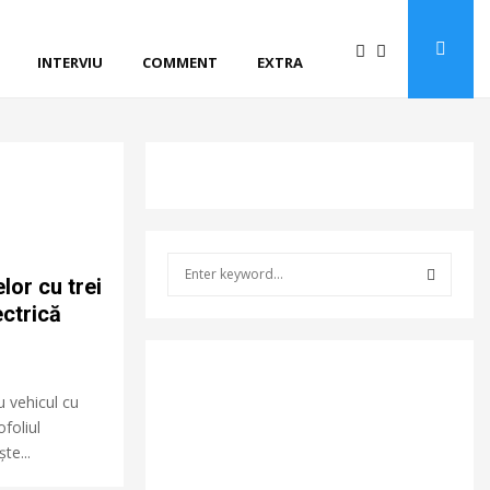
INTERVIU
COMMENT
EXTRA
S
elor cu trei
e
a
ectrică
S
r
c
E
h
u vehicul cu
f
A
o
foliul
r
R
te...
: