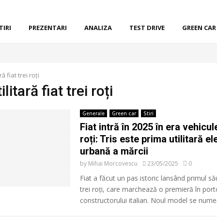
TIRI
PREZENTARI
ANALIZA
TEST DRIVE
GREEN CAR
ră fiat trei roți
ilitară fiat trei roți
Generale
Green car
Stiri
Fiat intră în 2025 în era vehicul
roți: Tris este prima utilitară el
urbană a mărcii
by
Mihai Morcovescu
23/05/2025
0
Fiat a făcut un pas istoric lansând primul să
trei roți, care marchează o premieră în porto
constructorului italian. Noul model se numeș