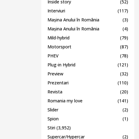
Inside story
(52)
Interviuri
(117)
Mașina Anului în România
(3)
Mașina Anului în România
(4)
Mild-hybrid
(79)
Motorsport
(87)
PHEV
(78)
Plug-in Hybrid
(121)
Preview
(32)
Prezentari
(110)
Revista
(20)
Romania my love
(141)
Slider
(2)
Spion
(1)
Stiri
(3,952)
Supercar/Hypercar
(2)