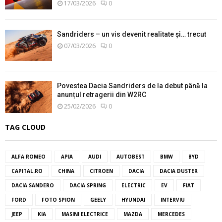
17/03/2026
0
Sandriders – un vis devenit realitate și… trecut
07/03/2026
0
Povestea Dacia Sandriders de la debut până la
anunțul retragerii din W2RC
25/02/2026
0
TAG CLOUD
ALFA ROMEO
APIA
AUDI
AUTOBEST
BMW
BYD
CAPITAL.RO
CHINA
CITROEN
DACIA
DACIA DUSTER
DACIA SANDERO
DACIA SPRING
ELECTRIC
EV
FIAT
FORD
FOTO SPION
GEELY
HYUNDAI
INTERVIU
JEEP
KIA
MASINI ELECTRICE
MAZDA
MERCEDES