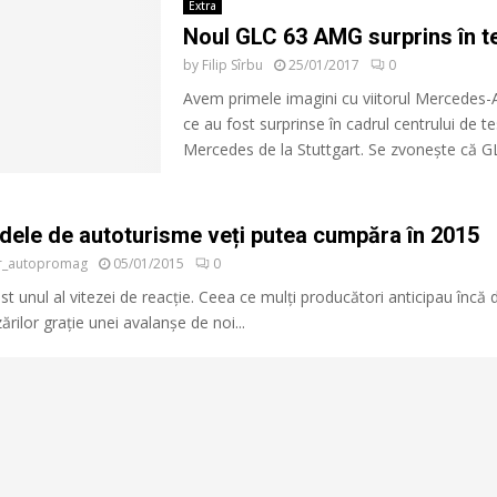
Extra
Noul GLC 63 AMG surprins în t
by
Filip Sîrbu
25/01/2017
0
Avem primele imagini cu viitorul Mercedes
ce au fost surprinse în cadrul centrului de t
Mercedes de la Stuttgart. Se zvonește că GL
dele de autoturisme veți putea cumpăra în 2015
or_autopromag
05/01/2015
0
st unul al vitezei de reacție. Ceea ce mulți producători anticipau încă 
rilor grație unei avalanșe de noi...