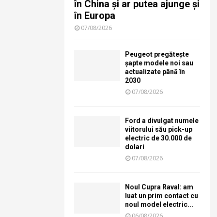
în China și ar putea ajunge și
în Europa
07/08/2026
Peugeot pregătește
șapte modele noi sau
actualizate până în
2030
07/08/2026
Ford a divulgat numele
viitorului său pick-up
electric de 30.000 de
dolari
07/08/2026
Noul Cupra Raval: am
luat un prim contact cu
noul model electric...
06/08/2026