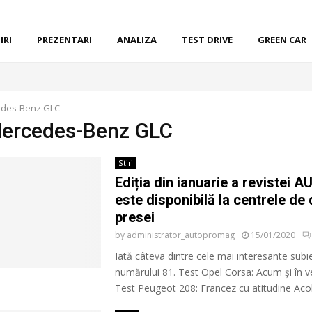
IRI
PREZENTARI
ANALIZA
TEST DRIVE
GREEN CAR
des-Benz GLC
Mercedes-Benz GLC
Stiri
Ediția din ianuarie a revistei 
este disponibilă la centrele de 
presei
by
administrator_autopromag
15/01/2020
Iată câteva dintre cele mai interesante subi
numărului 81. Test Opel Corsa: Acum și în v
Test Peugeot 208: Francez cu atitudine Acol