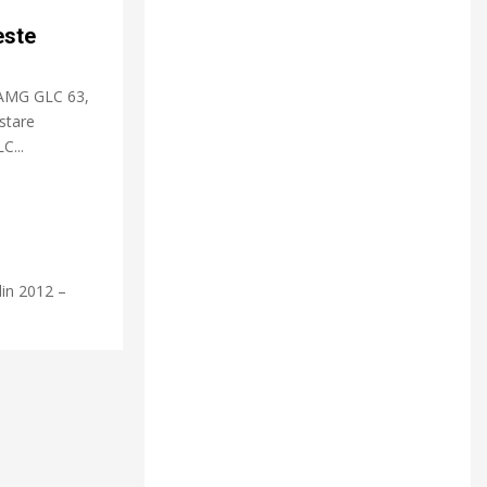
C
este
H
-AMG GLC 63,
estare
C...
din 2012 –