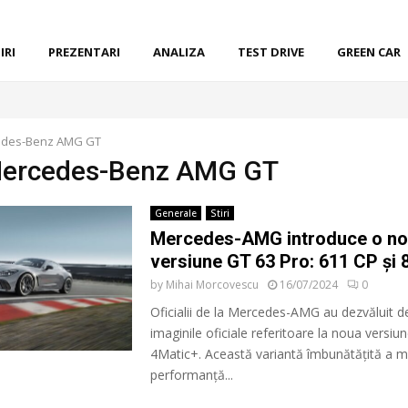
IRI
PREZENTARI
ANALIZA
TEST DRIVE
GREEN CAR
des-Benz AMG GT
Mercedes-Benz AMG GT
Generale
Stiri
Mercedes-AMG introduce o n
versiune GT 63 Pro: 611 CP și
by
Mihai Morcovescu
16/07/2024
0
Oficialii de la Mercedes-AMG au dezvăluit det
imaginile oficiale referitoare la noua versi
4Matic+. Această variantă îmbunătățită a m
performanță...