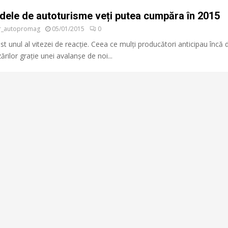
dele de autoturisme veți putea cumpăra în 2015
or_autopromag
05/01/2015
0
st unul al vitezei de reacție. Ceea ce mulți producători anticipau încă 
rilor grație unei avalanșe de noi...