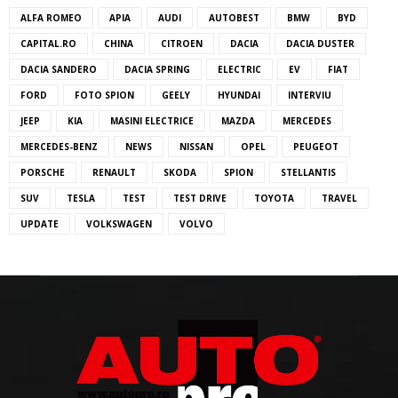
ALFA ROMEO
APIA
AUDI
AUTOBEST
BMW
BYD
CAPITAL.RO
CHINA
CITROEN
DACIA
DACIA DUSTER
DACIA SANDERO
DACIA SPRING
ELECTRIC
EV
FIAT
FORD
FOTO SPION
GEELY
HYUNDAI
INTERVIU
JEEP
KIA
MASINI ELECTRICE
MAZDA
MERCEDES
MERCEDES-BENZ
NEWS
NISSAN
OPEL
PEUGEOT
PORSCHE
RENAULT
SKODA
SPION
STELLANTIS
SUV
TESLA
TEST
TEST DRIVE
TOYOTA
TRAVEL
UPDATE
VOLKSWAGEN
VOLVO