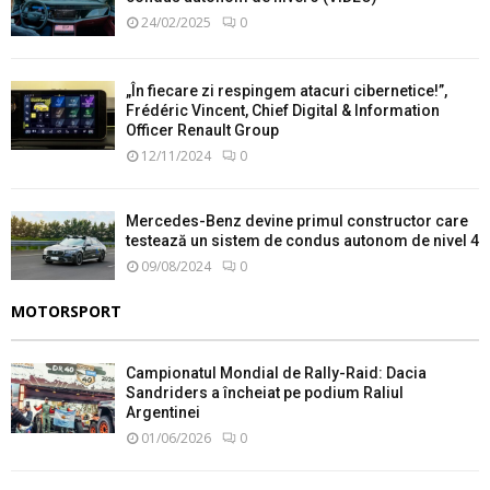
24/02/2025
0
„În fiecare zi respingem atacuri cibernetice!”,
Frédéric Vincent, Chief Digital & Information
Officer Renault Group
12/11/2024
0
Mercedes-Benz devine primul constructor care
testează un sistem de condus autonom de nivel 4
09/08/2024
0
MOTORSPORT
Campionatul Mondial de Rally-Raid: Dacia
Sandriders a încheiat pe podium Raliul
Argentinei
01/06/2026
0