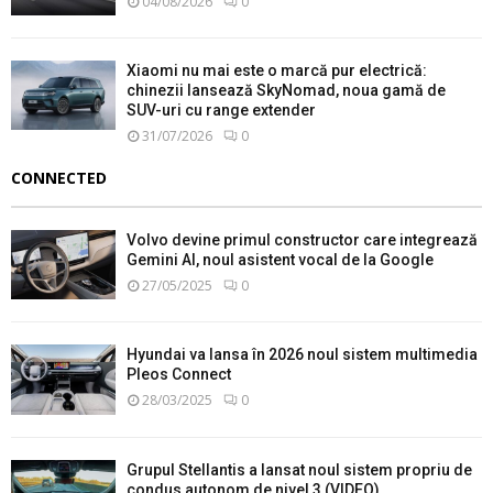
04/08/2026
0
Xiaomi nu mai este o marcă pur electrică:
chinezii lansează SkyNomad, noua gamă de
SUV-uri cu range extender
31/07/2026
0
CONNECTED
Volvo devine primul constructor care integrează
Gemini AI, noul asistent vocal de la Google
27/05/2025
0
Hyundai va lansa în 2026 noul sistem multimedia
Pleos Connect
28/03/2025
0
Grupul Stellantis a lansat noul sistem propriu de
condus autonom de nivel 3 (VIDEO)