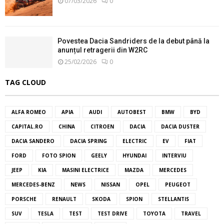
07/03/2026
0
Povestea Dacia Sandriders de la debut până la
anunțul retragerii din W2RC
25/02/2026
0
TAG CLOUD
ALFA ROMEO
APIA
AUDI
AUTOBEST
BMW
BYD
CAPITAL.RO
CHINA
CITROEN
DACIA
DACIA DUSTER
DACIA SANDERO
DACIA SPRING
ELECTRIC
EV
FIAT
FORD
FOTO SPION
GEELY
HYUNDAI
INTERVIU
JEEP
KIA
MASINI ELECTRICE
MAZDA
MERCEDES
MERCEDES-BENZ
NEWS
NISSAN
OPEL
PEUGEOT
PORSCHE
RENAULT
SKODA
SPION
STELLANTIS
SUV
TESLA
TEST
TEST DRIVE
TOYOTA
TRAVEL