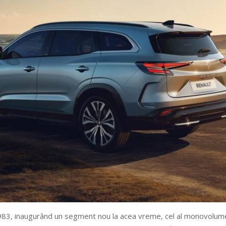
983, inaugurând un segment nou la acea vreme, cel al monovolumelo