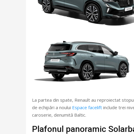
La partea din spate, Renault au reproiectat stopu
de echipări a noului
Espace facelift
include trei niv
caroserie, denumită Baltic.
Plafonul panoramic Solarb