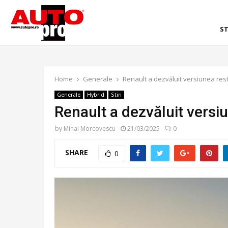
ST
Home
Generale
Renault a dezvăluit versiunea rest
Generale
Hybrid
Stiri
Renault a dezvăluit versi
by
Mihai Morcovescu
21/03/2025
0
SHARE
0