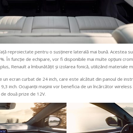
ne față reproiectate pentru o susținere laterală mai bună. Acestea s
8%. În funcție de echipare, vor fi disponibile mai multe opțiuni cro
lus, Renault a îmbunătățit și izolarea fonică, utilizând materiale ma
 un ecran curbat de 24 inch, care este alcătuit din panoul de inst
9,3 inch. Ocupanții mașinii vor beneficia de un încărcător wirele
și de două prize de 12V.