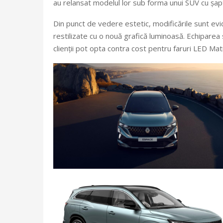
au relansat modelul lor sub forma unui SUV cu șapt
Din punct de vedere estetic, modificările sunt evid
restilizate cu o nouă grafică luminoasă. Echiparea s
clienții pot opta contra cost pentru faruri LED Matr